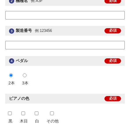
機種名
必須
例:A3F
2
製造番号
必須
例:123456
3
ペダル
必須
4
2本
3本
ピアノの色
必須
黒
木目
白
その他