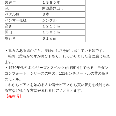
製造年
１９８５年
色
黒塗装艶出し
ペダル数
３本
ハンマー仕様
シングル
高さ
１２１ｃｍ
間口
１５０ｃｍ
奥行き
６１ｃｍ
・丸みのある温かさと、奥ゆかしさを醸し出している音です。
輪郭は柔らかですが伸びもあり、しっかりとした音に感じられ
ます。
・1970年代のU1シリーズとスペックがほぼ同じである「モダン
コンフォート」シリーズの中の、121センチメートルの背の高さ
のモデル。
これからピアノを始める方や電子ピアノから買い替えを検討され
る方など様々な方に好まれるピアノと言えます。
【売約済】