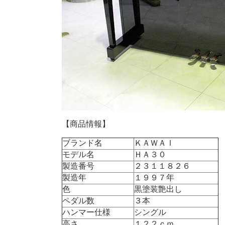
【商品情報】
ブランド名
ＫＡＷＡＩ
モデル名
ＨＡ３０
製造番号
２３１１８２６
製造年
１９９７年
色
黒塗装艶出し
ペダル数
３本
ハンマー仕様
シングル
高さ
１２２ｃｍ