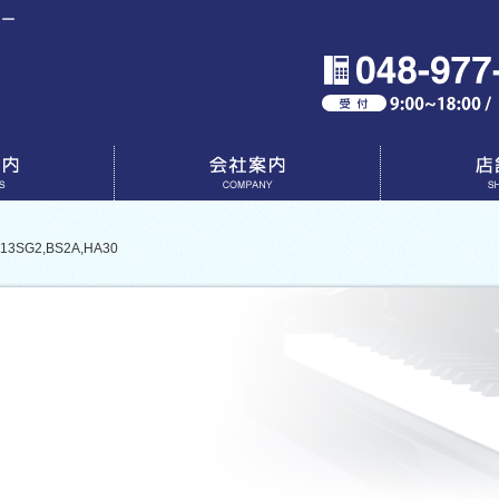
ター
会社案内
店舗一覧
G2,BS2A,HA30