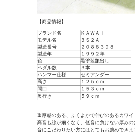
【商品情報】
ブランド名
ＫＡＷＡＩ
モデル名
ＢＳ２Ａ
製造番号
２０８８３９８
製造年
１９９２年
色
黒塗装艶出し
ペダル数
３本
ハンマー仕様
セミアンダー
高さ
１２５ｃｍ
間口
１５３ｃｍ
奥行き
５９ｃｍ
重厚感のある、ふくよかで伸びのあるカワイ
高音も線が細くなく、低音に負けない厚みの
音にこだわりたい方にはとてもお薦めできま