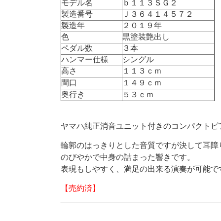
モデル名
ｂ１１３ＳＧ２
製造番号
Ｊ３６４１４５７２
製造年
２０１９年
色
黒塗装艶出し
ペダル数
３本
ハンマー仕様
シングル
高さ
１１３ｃｍ
間口
１４９ｃｍ
奥行き
５３ｃｍ
ヤマハ純正消音ユニット付きのコンパクトピ
輪郭のはっきりとした音質ですが決して耳障
のびやかで中身の詰まった響きです。
表現もしやすく、満足の出来る演奏が可能で
【売約済】