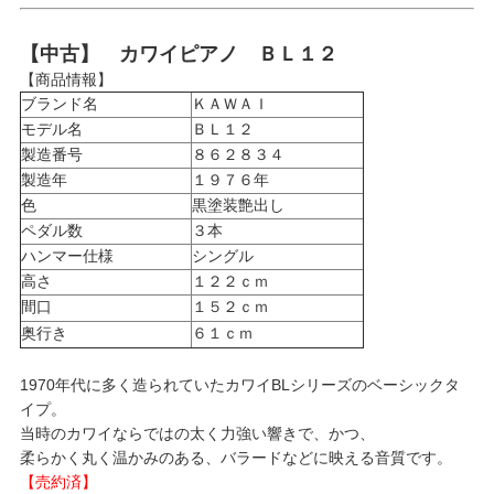
【中古】 カワイピアノ ＢＬ１２
【商品情報】
ブランド名
ＫＡＷＡＩ
モデル名
ＢＬ１２
製造番号
８６２８３４
製造年
１９７６年
色
黒塗装艶出し
ペダル数
３本
ハンマー仕様
シングル
高さ
１２２ｃｍ
間口
１５２ｃｍ
奥行き
６１ｃｍ
1970年代に多く造られていたカワイBLシリーズのベーシックタ
イプ。
当時のカワイならではの太く力強い響きで、かつ、
柔らかく丸く温かみのある、バラードなどに映える音質です。
【売約済】