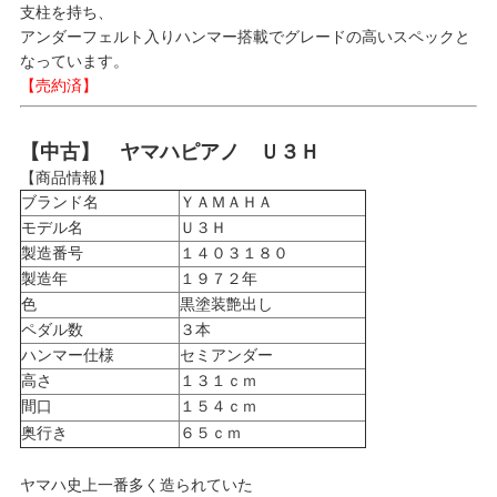
支柱を持ち、
アンダーフェルト入りハンマー搭載でグレードの高いスペックと
なっています。
【売約済】
【中古】 ヤマハピアノ Ｕ３Ｈ
【商品情報】
ブランド名
ＹＡＭＡＨＡ
モデル名
Ｕ３Ｈ
製造番号
１４０３１８０
製造年
１９７２年
色
黒塗装艶出し
ペダル数
３本
ハンマー仕様
セミアンダー
高さ
１３１ｃｍ
間口
１５４ｃｍ
奥行き
６５ｃｍ
ヤマハ史上一番多く造られていた