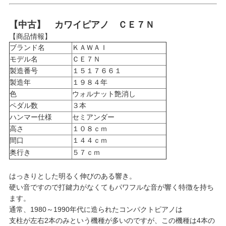
【中古】 カワイピアノ ＣＥ７Ｎ
【商品情報】
ブランド名
ＫＡＷＡＩ
モデル名
ＣＥ７Ｎ
製造番号
１５１７６６１
製造年
１９８４年
色
ウォルナット艶消し
ペダル数
３本
ハンマー仕様
セミアンダー
高さ
１０８ｃｍ
間口
１４４ｃｍ
奥行き
５７ｃｍ
はっきりとした明るく伸びのある響き。
硬い音ですので打鍵力がなくてもパワフルな音が響く特徴を持ち
ます。
通常、1980～1990年代に造られたコンパクトピアノは
支柱が左右2本のみという機種が多いのですが、この機種は4本の