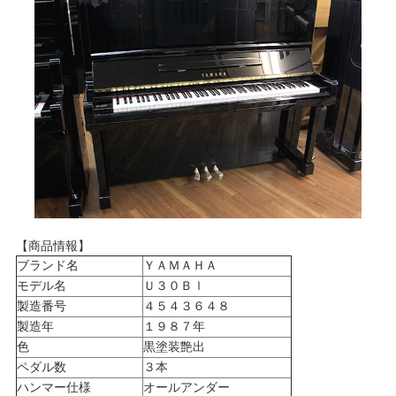
【商品情報】
ブランド名
ＹＡＭＡＨＡ
モデル名
Ｕ３０Ｂｌ
製造番号
４５４３６４８
製造年
１９８７年
色
黒塗装艶出
ペダル数
３本
ハンマー仕様
オールアンダー