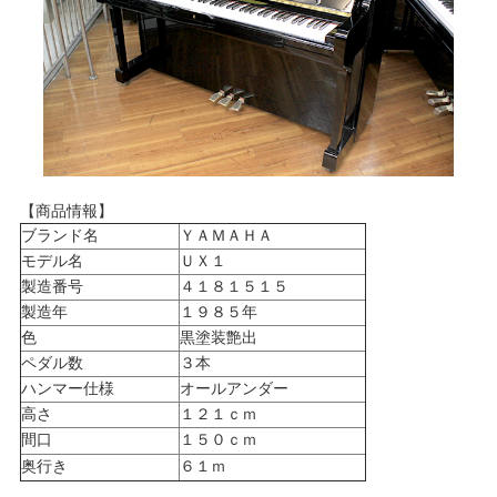
【商品情報】
ブランド名
ＹＡＭＡＨＡ
モデル名
ＵＸ１
製造番号
４１８１５１５
製造年
１９８５年
色
黒塗装艶出
ペダル数
３本
ハンマー仕様
オールアンダー
高さ
１２１ｃｍ
間口
１５０ｃｍ
奥行き
６１ｍ