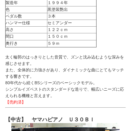
製造年
１９９４年
色
黒塗装艶出
ペダル数
３本
ハンマー仕様
セミアンダー
高さ
１２２ｃｍ
間口
１５０ｃｍ
奥行き
５９ｍ
太く輪郭のはっきりとした音質で、ズンと沈み込むような深みを
感じさせます。
また、全体的に力強さがあり、ダイナミックな曲にとてもマッチ
する響きです。
80年代から続くBSシリーズのベーシックモデル。
シンプルイズベストのスタンダードな造りで、幅広いニーズに応
えられる機種と言えます。
【売約済】
【中古】 ヤマハピアノ Ｕ３０Ｂｌ