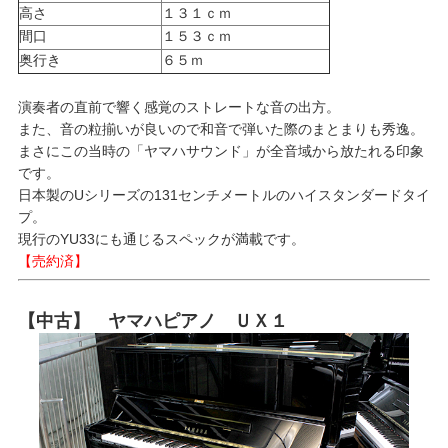
高さ
１３１ｃｍ
間口
１５３ｃｍ
奥行き
６５ｍ
演奏者の直前で響く感覚のストレートな音の出方。
また、音の粒揃いが良いので和音で弾いた際のまとまりも秀逸。
まさにこの当時の「ヤマハサウンド」が全音域から放たれる印象
です。
日本製のUシリーズの131センチメートルのハイスタンダードタイ
プ。
現行のYU33にも通じるスペックが満載です。
【売約済】
【中古】 ヤマハピアノ ＵＸ１