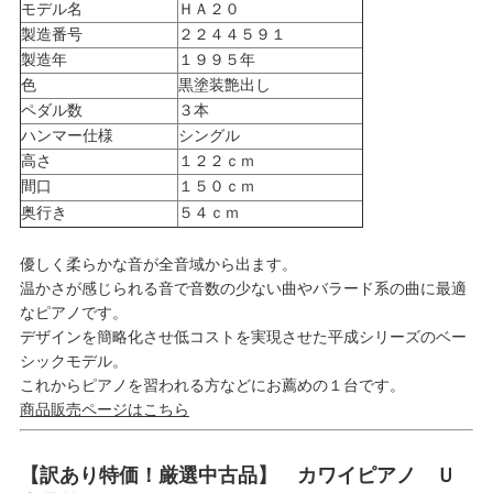
モデル名
ＨＡ２０
製造番号
２２４４５９１
製造年
１９９５年
色
黒塗装艶出し
ペダル数
３本
ハンマー仕様
シングル
高さ
１２２ｃｍ
間口
１５０ｃｍ
奥行き
５４ｃｍ
優しく柔らかな音が全音域から出ます。
温かさが感じられる音で音数の少ない曲やバラード系の曲に最適
なピアノです。
デザインを簡略化させ低コストを実現させた平成シリーズのベー
シックモデル。
これからピアノを習われる方などにお薦めの１台です。
商品販売ページはこちら
【訳あり特価！厳選中古品】 カワイピアノ Ｕ