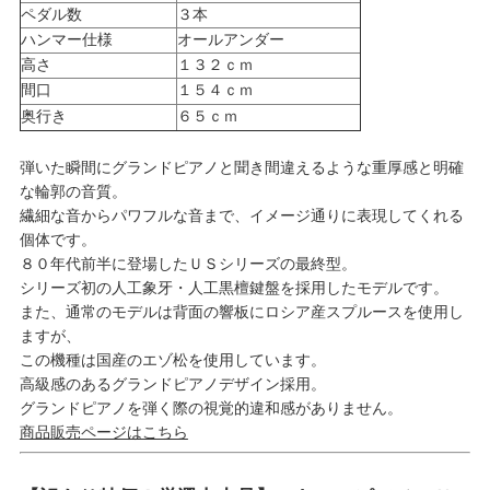
ペダル数
３本
ハンマー仕様
オールアンダー
高さ
１３２ｃｍ
間口
１５４ｃｍ
奥行き
６５ｃｍ
弾いた瞬間にグランドピアノと聞き間違えるような重厚感と明確
な輪郭の音質。
繊細な音からパワフルな音まで、イメージ通りに表現してくれる
個体です。
８０年代前半に登場したＵＳシリーズの最終型。
シリーズ初の人工象牙・人工黒檀鍵盤を採用したモデルです。
また、通常のモデルは背面の響板にロシア産スプルースを使用し
ますが、
この機種は国産のエゾ松を使用しています。
高級感のあるグランドピアノデザイン採用。
グランドピアノを弾く際の視覚的違和感がありません。
商品販売ページはこちら