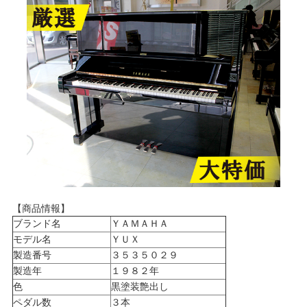
【商品情報】
ブランド名
ＹＡＭＡＨＡ
モデル名
ＹＵＸ
製造番号
３５３５０２９
製造年
１９８２年
色
黒塗装艶出し
ペダル数
３本