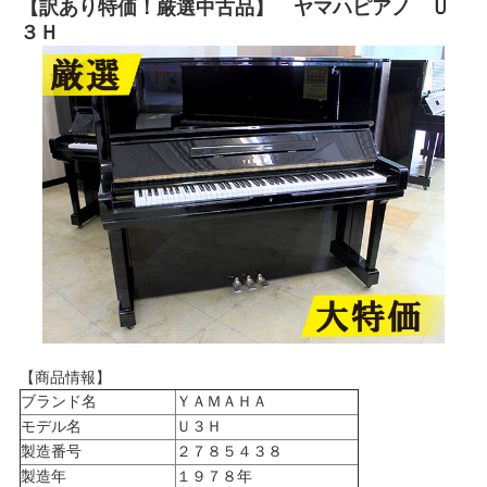
【訳あり特価！厳選中古品】 ヤマハピアノ Ｕ
３Ｈ
【商品情報】
ブランド名
ＹＡＭＡＨＡ
モデル名
Ｕ３Ｈ
製造番号
２７８５４３８
製造年
１９７８年