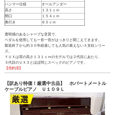
ハンマー仕様
オールアンダー
高さ
１３１ｃｍ
間口
１５４ｃｍ
奥行き
６５ｃｍ
透明感のあるシャープな音質で、
ペダルを使用しても一音一音がはっきりと聞こえてきます。
製造終了から約３０年経過しても人気の衰えないＸ支柱シリー
ズ。
ＹＵＸは背の高さ１３１ｃｍのモデルでは２代目にあたり、
３代目のＵＸ３とほぼ同じスペックのピアノです。
【売約済】
【訳あり特価！厳選中古品】 ホバートメートル
ケーブルピアノ Ｕ１０９Ｌ