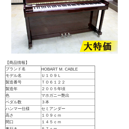
【商品情報】
ブランド名
HOBART M. CABLE
モデル名
Ｕ１０９Ｌ
製造番号
ＴＯ６１２２
製造年
２００５年頃
色
マホガニー艶出
ペダル数
３本
ハンマー仕様
セミアンダー
高さ
１０９ｃｍ
間口
１４５ｃｍ
奥行き
５７ｃｍ