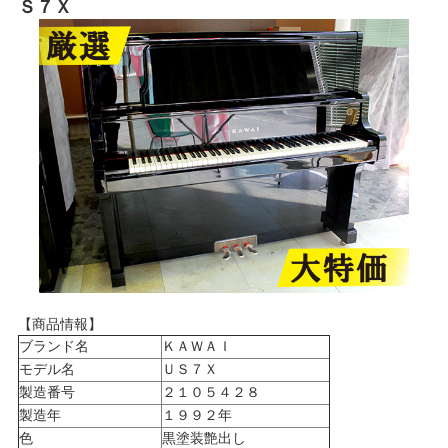
Ｓ７Ｘ
【商品情報】
ブランド名
ＫＡＷＡＩ
モデル名
ＵＳ７Ｘ
製造番号
２１０５４２８
製造年
１９９２年
色
黒塗装艶出し