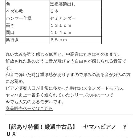
色
黒塗装艶出し
ペダル数
３本
ハンマー仕様
セミアンダー
高さ
１３１ｃｍ
間口
１５４ｃｍ
奥行き
６５ｃｍ
丸い太みを強く感じる低音と、中高音は丸さはそのままで、
解放された鳥のように音が飛び交う自由さが感じられる音質で
す。
和音で弾いた時は重厚感がありますので厚みのある音が好みの方
にお薦め。
ピアノ演奏人口が非常に多かった時代のスタンダードモデル。
ヤマハ史上一番多く造られていたシリーズの内の一つで
今でも人気のあるモデルです。
商品販売ページはこちら
【訳あり特価！厳選中古品】 ヤマハピアノ Ｙ
ＵＸ