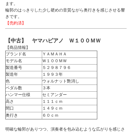
ます。
輪郭のはっきりした少し硬めの音質ながら奥行きを感じさせる響
きです。
【売約済】
【中古】 ヤマハピアノ Ｗ１００ＭＷ
【商品情報】
ブランド名
ＹＡＭＡＨＡ
モデル名
Ｗ１００ＭＷ
製造番号
５２９８７９６
製造年
１９９３年
色
ウォルナット艶消し
ペダル数
３本
ハンマー仕様
セミアンダー
高さ
１１１ｃｍ
間口
１４９ｃｍ
奥行き
６０ｃｍ
明確な輪郭がありつつ、演奏者を包み込むような広がりを感じさ