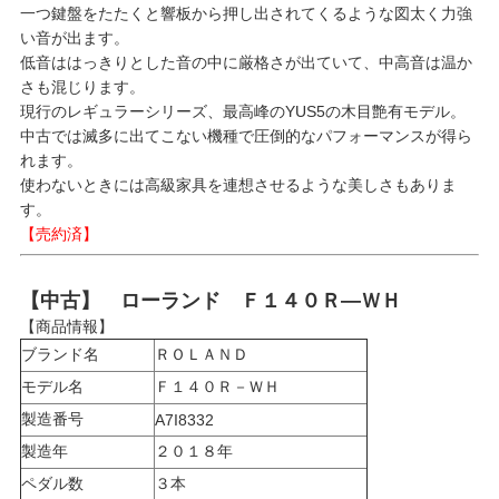
一つ鍵盤をたたくと響板から押し出されてくるような図太く力強
い音が出ます。
低音ははっきりとした音の中に厳格さが出ていて、中高音は温か
さも混じります。
現行のレギュラーシリーズ、最高峰のYUS5の木目艶有モデル。
中古では滅多に出てこない機種で圧倒的なパフォーマンスが得ら
れます。
使わないときには高級家具を連想させるような美しさもありま
す。
【売約済】
【中古】 ローランド Ｆ１４０Ｒ―ＷＨ
【商品情報】
ブランド名
ＲＯＬＡＮＤ
モデル名
Ｆ１４０Ｒ－ＷＨ
製造番号
A7I8332
製造年
２０１８年
ペダル数
３本