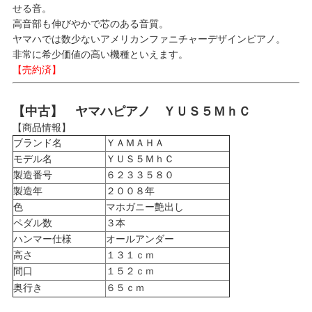
せる音。
高音部も伸びやかで芯のある音質。
ヤマハでは数少ないアメリカンファニチャーデザインピアノ。
非常に希少価値の高い機種といえます。
【売約済】
【中古】 ヤマハピアノ ＹＵＳ５ＭｈＣ
【商品情報】
ブランド名
ＹＡＭＡＨＡ
モデル名
ＹＵＳ５ＭｈＣ
製造番号
６２３３５８０
製造年
２００８年
色
マホガニー艶出し
ペダル数
３本
ハンマー仕様
オールアンダー
高さ
１３１ｃｍ
間口
１５２ｃｍ
奥行き
６５ｃｍ