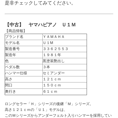
是非チェックしてみてください。
【中古】 ヤマハピアノ Ｕ１Ｍ
【商品情報】
ブランド名
ＹＡＭＡＨＡ
モデル名
Ｕ１M
製造番号
３３６２５５３
製造年
１９８１年
色
黒塗装艶出し
ペダル数
３本
ハンマー仕様
セミアンダー
高さ
１２１ｃｍ
間口
１５０ｃｍ
奥行き
６１ｃｍ
ロングセラー「Ｈ」シリーズの後継「Ｍ」シリーズ。
高さ１２１ｃｍの「Ｕ１」モデルは、
このＭシリーズからアンダーフェルト入りハンマーを採用してい