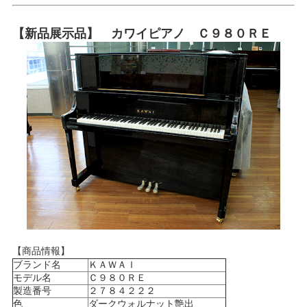
【新品展示品】 カワイピアノ Ｃ９８０ＲＥ
【商品情報】
ブランド名
ＫＡＷＡＩ
モデル名
Ｃ９８０ＲＥ
製造番号
２７８４２２２
色
ダークウォルナット艶出