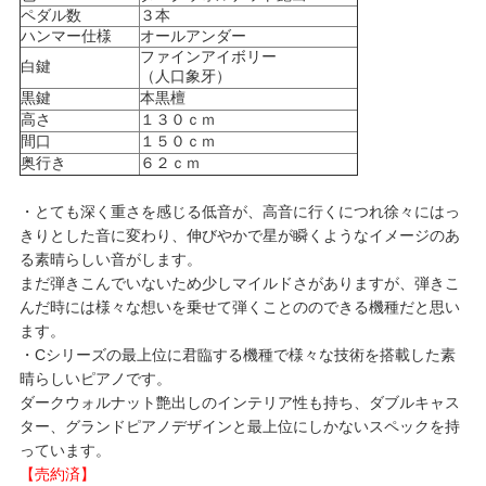
ペダル数
３本
ハンマー仕様
オールアンダー
ファインアイボリー
白鍵
（人口象牙）
黒鍵
本黒檀
高さ
１３０ｃｍ
間口
１５０ｃｍ
奥行き
６２ｃｍ
・とても深く重さを感じる低音が、高音に行くにつれ徐々にはっ
きりとした音に変わり、伸びやかで星が瞬くようなイメージのあ
る素晴らしい音がします。
まだ弾きこんでいないため少しマイルドさがありますが、弾きこ
んだ時には様々な想いを乗せて弾くことののできる機種だと思い
ます。
・Cシリーズの最上位に君臨する機種で様々な技術を搭載した素
晴らしいピアノです。
ダークウォルナット艶出しのインテリア性も持ち、ダブルキャス
ター、グランドピアノデザインと最上位にしかないスペックを持
っています。
【売約済】