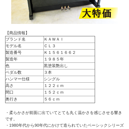
【商品情報】
ブランド名
ＫＡＷＡＩ
モデル名
ＣＬ３
製造番号
Ｋ１５６１６６２
製造年
１９８５年
色
黒塗装艶出し
ペダル数
３本
ハンマー仕様
シングル
高さ
１２２ｃｍ
間口
１５２ｃｍ
奥行き
５６ｃｍ
・柔らかさが前面に出ていてとても丸く温かさを感じさせる響き
です。
・1980年代から90年代にかけて造られていたベーシックシリーズ