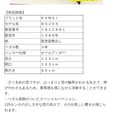
【商品情報】
ブランド名
ＫＡＷＡＩ
モデル名
ＢＳ２０Ｓ
製造番号
１８１２８８１
製造年
１９８８年
色
黒塗装艶出し
ペダル数
３本
ハンマー仕様
オールアンダー
高さ
１２５ｃｍ
間口
１５３ｃｍ
奥行き
６０ｃｍ
・少々丸めの音ですが、はっきりと音の輪郭がわかる丸さで、伸
びやかさもあるため、重厚感を感じながら演奏することができま
す。
・ペダル装飾のついたスペシャルバージョン。
125センチの少し大きな背の高さで、その分美しい響きが感じら
れます。