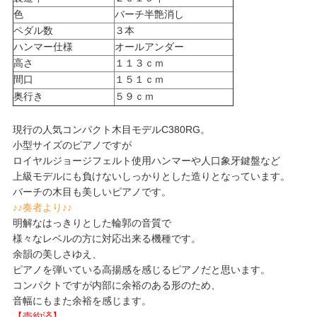
色
バーチ半艶消し
ペダル数
３本
ハンマー仕様
オールアンダー
高さ
１１３ｃｍ
間口
１５１ｃｍ
奥行き
５９ｃｍ
現行の人気コンパクト木目モデルC380RG。
小型サイズのピアノですが
ロイヤルジョージフェルト使用ハンマーや人口象牙鍵盤など
上級モデルにも負けないしっかりとした造りとなっています。
バーチの木目も美しいピアノです。
♪♪奏者より♪♪
明解なはっきりとした輪郭の音質で
様々なレベルの方に対応出来る機種です。
余韻の美しさゆえ、
ピアノを弾いている高揚感を感じるピアノだと思います。
コンパクトですが内部に余裕のある形のため、
音幅にもまた余裕を感じます。
【売約済】