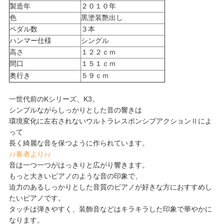
製造年
２０１０年
色
黒塗装艶出し
ペダル数
３本
ハンマー仕様
シングル
高さ
１２２ｃｍ
間口
１５１ｃｍ
奥行き
５９ｃｍ
一世代前のKシリーズ、K3。
シンプルながらしっかりとした音の響きは
環境変化に左右されないウルトラレスポンシブアクションⅡによ
って
長く綺麗な音を保つように作られています。
♪♪奏者より♪♪
音は一つ一つがはっきりと広がり響きます。
もっと大きいピアノのような音の印象で、
迫力のあるしっかりとした音質のピアノが好きな方におすすめし
たいピアノです。
タッチは弾きやすく、装飾音などはキラキラした印象で華やかに
なります。