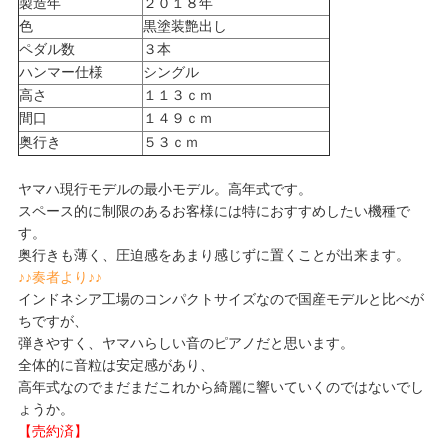
製造年
２０１８年
色
黒塗装艶出し
ペダル数
３本
ハンマー仕様
シングル
高さ
１１３ｃｍ
間口
１４９ｃｍ
奥行き
５３ｃｍ
ヤマハ現行モデルの最小モデル。高年式です。
スペース的に制限のあるお客様には特におすすめしたい機種で
す。
奥行きも薄く、圧迫感をあまり感じずに置くことが出来ます。
♪♪奏者より♪♪
インドネシア工場のコンパクトサイズなので国産モデルと比べが
ちですが、
弾きやすく、ヤマハらしい音のピアノだと思います。
全体的に音粒は安定感があり、
高年式なのでまだまだこれから綺麗に響いていくのではないでし
ょうか。
【売約済】