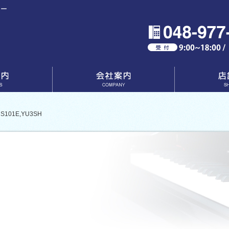
ター
会社案内
店舗一覧
01E,YU3SH