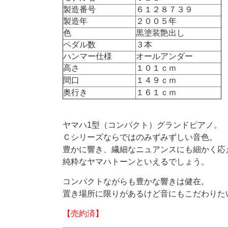
製造番号
６１２８７３９
製造年
２００５年
色
黒塗装艶出し
ペダル数
３本
ハンマー仕様
オールアンダー
高さ
１０１ｃｍ
間口
１４９ｃｍ
奥行き
１６１ｃｍ
ヤマハ1型（コンパクト）グランドピアノ。
Ｃシリーズならではのみずみずしい音色。
豊かに響き、繊細なニュアンスにも細かく応
純粋なヤマハトーンといえるでしょう。
コンパクトながらも豊かな響きは健在。
置き場所に限りがあるけど音にもこだわりた
【売約済】