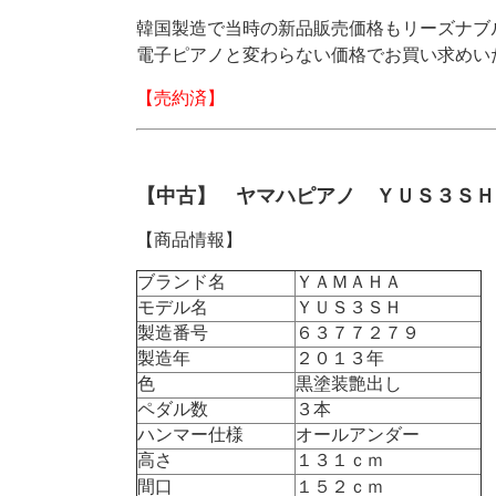
韓国製造で当時の新品販売価格もリーズナブ
電子ピアノと変わらない価格でお買い求めい
【売約済】
【中古】 ヤマハピアノ ＹＵＳ３Ｓ
【商品情報】
ブランド名
ＹＡＭＡＨＡ
モデル名
ＹＵＳ３ＳＨ
製造番号
６３７７２７９
製造年
２０１３年
色
黒塗装艶出し
ペダル数
３本
ハンマー仕様
オールアンダー
高さ
１３１ｃｍ
間口
１５２ｃｍ