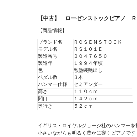
【中古】 ローゼンストックピアノ 
【商品情報】
ブランド名
ＲＯＳＥＮＳＴＯＣＫ
モデル名
ＲＳ１０１Ｅ
製造番号
２０４７６５０
製造年
１９９４年頃
色
黒塗装艶出し
ペダル数
３本
ハンマー仕様
セミアンダー
高さ
１１０ｃｍ
間口
１４２ｃｍ
奥行き
５２ｃｍ
イギリス・ロイヤルジョージ社のハンマーを
小さいながらも明るく豊かに響くピアノです