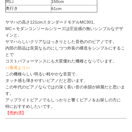
間口
150cm
奥行き
61cm
ヤマハの高さ121cmスタンダードモデルMC301。
MC＝モダンコンソールシリーズは圧迫感の無いシンプルなデザ
インと、
ヤマハらしいクリアなはっきりとした音色ののピアノです。
内部の部品は良質なものにしつつ外装の構造をシンプルにするこ
とで
コストパフォーマンスにも大変優れた機種となっています。
♪♪奏者より♪♪
この機種らしい明るい軽やかな音質で、
タッチ感も弾きやすいピアノだと思います。
この年代のピアノならではの深く長い音の余韻が綺麗だと思いま
す。
アップライトピアノでもしっかりと響くピアノをお探しの方に
特におすすめしたいです。
【売約済】