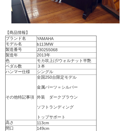
【商品情報】
ブランド名
YAMAHA
モデル名
b113MW
製造番号
J30255068
製造年
2013年
色
モカ吹上げ/ウォルナット半艶
ペダル数
３本
ハンマー仕様
シングル
全国250台限定モデル
金属パーツ＝シルバー
その他特記事項
外装 ダークブラウン
ソフトランディング
トップサポート
高さ
113cm
間口
149cm