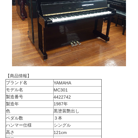
【商品情報】
ブランド名
YAMAHA
モデル名
MC301
製造番号
4422742
製造年
1987年
色
黒塗装艶出し
ペダル数
３本
ハンマー仕様
シングル
高さ
121cm