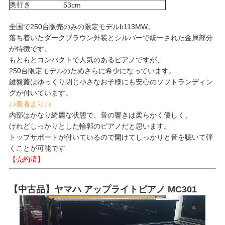
奥行き
53cm
全国で250台販売のみの限定モデルb113MW。
落ち着いたダークブラウン外装とシルバーで統一された金属部分
が特徴です。
もともとコンパクトで人気のあるピアノですが、
250台限定モデルのためさらに希少になっています。
鍵盤蓋はゆっくり閉じ小さなお子様にも安心のソフトランディン
グが付いています。
♪♪奏者より♪♪
内部はかなり綺麗な状態で、音の響きは柔らかく優しく、
けれどしっかりとした輪郭のピアノだと思います。
トップサポートが付いているので開けてしっかりと音を聴いて弾
くことが可能です
【売約済】
【中古品】ヤマハ アップライトピアノ MC301