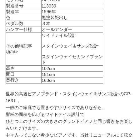
製造番号
113039
製造年
1996年
色
黒塗装艶出し
ペダル数
３本
ハンマー仕様
オールアンダー
ワイドテイル設計
その他特記事
スタインウェイ＆サンズ設計
項/td>
スタインウェイセカンドブラン
ド
高さ
102cm
間口
151cm
奥行き
163cm
世界的高級ピアノブランド・スタインウェイ＆サンズ設計のGP-
163Ⅱ。
一般のご家庭でも置きやすいサイズでありながら、
響板の面積を広げるワイドテイル設計で
ひとつ上のサイズの大きさのグランドピアノと同じ響きをお楽し
みいただけます。
中々入ってこない希少なピアノです。当社リニューアルにて弦交