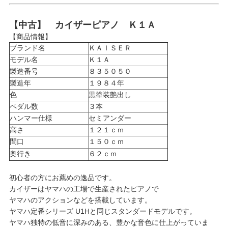
【中古】 カイザーピアノ Ｋ１Ａ
【商品情報】
ブランド名
ＫＡＩＳＥＲ
モデル名
Ｋ１Ａ
製造番号
８３５０５０
製造年
１９８４年
色
黒塗装艶出し
ペダル数
３本
ハンマー仕様
セミアンダー
高さ
１２１ｃｍ
間口
１５０ｃｍ
奥行き
６２ｃｍ
初心者の方にお薦めの逸品です。
カイザーはヤマハの工場で生産されたピアノで
ヤマハのアクションなどを搭載しています。
ヤマハ定番シリーズ U1Hと同じスタンダードモデルです。
ヤマハ独特の低音に深みのある、豊かな音色に仕上がっていま