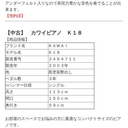
アンダーフェルト入りなので表現力豊かな音色を奏でることが出
来ます。
【売約済】
【中古】 カワイピアノ Ｋ１８
【商品情報】
ブランド名
ＫＡＷＡＩ
モデル名
Ｋ１８
製造番号
２４６４７１１
製造年
２００３年
色
黒塗装艶出し
ペダル数
３本
>ハンマー仕様
シングル
高さ
１１３ｃｍ
間口
１５０ｃｍ
奥行き
５９ｃｍ
お部屋のスペースでお悩みの方に最適なコンパクトサイズのピア
ノです。