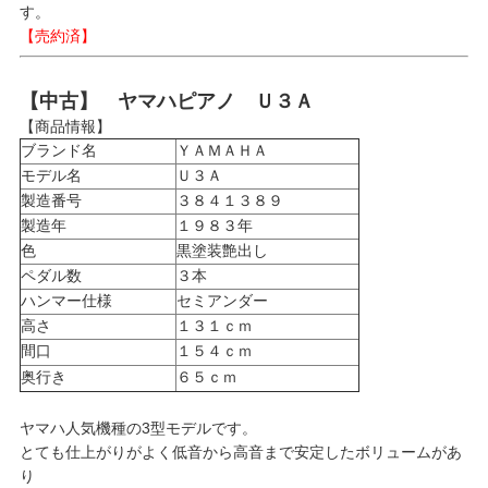
す。
【売約済】
【中古】 ヤマハピアノ Ｕ３Ａ
【商品情報】
ブランド名
ＹＡＭＡＨＡ
モデル名
Ｕ３Ａ
製造番号
３８４１３８９
製造年
１９８３年
色
黒塗装艶出し
ペダル数
３本
ハンマー仕様
セミアンダー
高さ
１３１ｃｍ
間口
１５４ｃｍ
奥行き
６５ｃｍ
ヤマハ人気機種の3型モデルです。
とても仕上がりがよく低音から高音まで安定したボリュームがあ
り