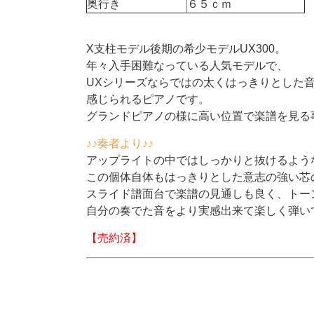
奥行き
６５ｃｍ
X支柱モデル後期の希少モデルUX300。
年々入手困難なっている人気モデルで、
UXシリーズならではの太くはっきりとした
感じられるピアノです。
グランドピアノの様に高い位置で楽譜を見る
♪♪奏者より♪♪
アップライトの中ではしっかりと抜けるよう
この個体自体もはっきりとした意志の強い芯
スライド譜面台で楽譜の見通しも良く、トー
自分の奏でた音をより実感出来て楽しく弾い
【売約済】