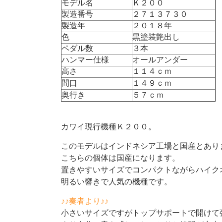
モデル名
Ｋ２００
製造番号
２７１３７３０
製造年
２０１８年
色
黒塗装艶出し
ペダル数
３本
ハンマー仕様
オールアンダー
高さ
１１４ｃｍ
間口
１４９ｃｍ
奥行き
５７ｃｍ
カワイ現行機種Ｋ２００。
このモデルはインドネシア工場と国産とあり
こちらの個体は国産になります。
置きやすいサイズでコンパクトながらハイク
明るい響きで人気の機種です。
♪♪奏者より♪♪
小さいサイズですがトップサポートで開けて