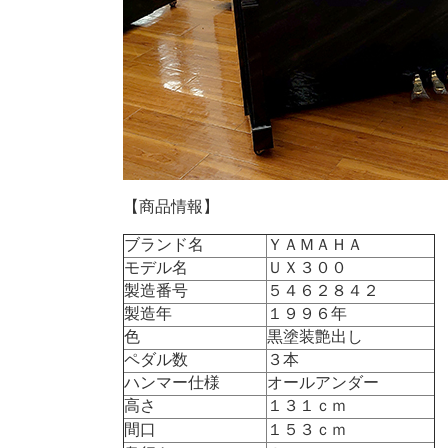
【商品情報】
ブランド名
ＹＡＭＡＨＡ
モデル名
ＵＸ３００
製造番号
５４６２８４２
製造年
１９９６年
色
黒塗装艶出し
ペダル数
３本
ハンマー仕様
オールアンダー
高さ
１３１ｃｍ
間口
１５３ｃｍ