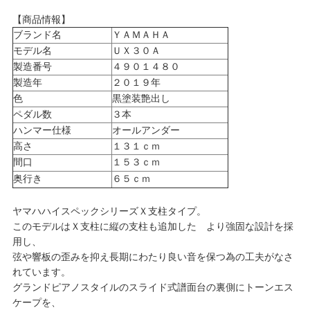
【商品情報】
ブランド名
ＹＡＭＡＨＡ
モデル名
ＵＸ３０Ａ
製造番号
４９０１４８０
製造年
２０１９年
色
黒塗装艶出し
ペダル数
３本
ハンマー仕様
オールアンダー
高さ
１３１ｃｍ
間口
１５３ｃｍ
奥行き
６５ｃｍ
ヤマハハイスペックシリーズＸ支柱タイプ。
このモデルはＸ支柱に縦の支柱も追加した より強固な設計を採
用し、
弦や響板の歪みを抑え長期にわたり良い音を保つ為の工夫がなさ
れています。
グランドピアノスタイルのスライド式譜面台の裏側にトーンエス
ケープを、