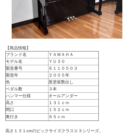
【商品情報】
ブランド名
ＹＡＭＡＨＡ
モデル名
ＹＵ３０
製造番号
６１１０５０３
製造年
２００５年
色
黒塗装艶出し
ペダル数
３本
ハンマー仕様
オールアンダー
高さ
１３１ｃｍ
間口
１５２ｃｍ
奥行き
６５ｃｍ
高さ１３１cmのビックサイズクラスＵ３シリーズ。