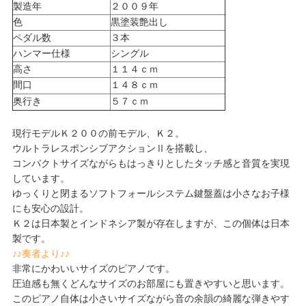
製造年
２００９年
色
黒塗装艶出し
ペダル数
３本
ハンマー仕様
シングル
高さ
１１４ｃｍ
間口
１４８ｃｍ
奥行き
５７ｃｍ
現行モデルＫ２００の前モデル、Ｋ２。
ウルトラレスポンシブアクションⅡを搭載し、
コンパクトサイズながらもはっきりとしたタッチ感と音質を実現
しています。
ゆっくりと閉まるソフトフォールシステム鍵盤蓋は小さなお子様
にも安心の設計。
Ｋ２は日本製とインドネシア製が存在しますが、この個体は日本
製です。
♪♪奏者より♪♪
非常にかわいいサイズのピアノです。
圧迫感も無くどんなサイズのお部屋にも置きやすいと思います。
このピアノ自体は小さいサイズながら音の余韻の綺麗な弾きやす