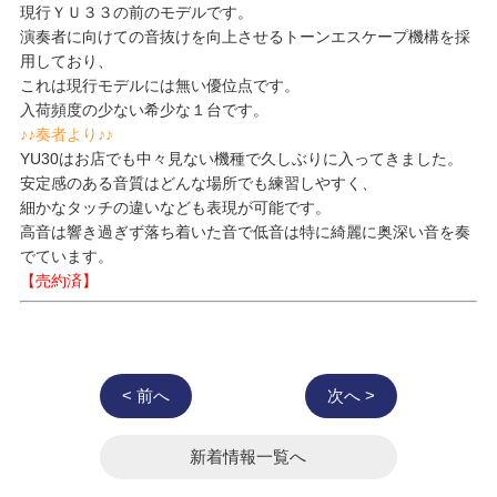
現行ＹＵ３３の前のモデルです。
演奏者に向けての音抜けを向上させるトーンエスケープ機構を採
用しており、
これは現行モデルには無い優位点です。
入荷頻度の少ない希少な１台です。
♪♪奏者より♪♪
YU30はお店でも中々見ない機種で久しぶりに入ってきました。
安定感のある音質はどんな場所でも練習しやすく、
細かなタッチの違いなども表現が可能です。
高音は響き過ぎず落ち着いた音で低音は特に綺麗に奥深い音を奏
でています。
【売約済】
< 前へ
次へ >
新着情報一覧へ