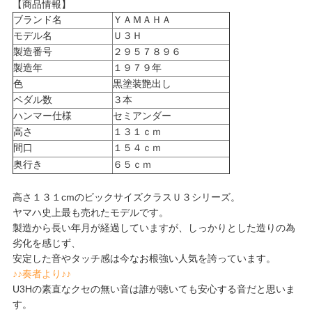
【商品情報】
ブランド名
ＹＡＭＡＨＡ
モデル名
Ｕ３Ｈ
製造番号
２９５７８９６
製造年
１９７９年
色
黒塗装艶出し
ペダル数
３本
ハンマー仕様
セミアンダー
高さ
１３１ｃｍ
間口
１５４ｃｍ
奥行き
６５ｃｍ
高さ１３１cmのビックサイズクラスＵ３シリーズ。
ヤマハ史上最も売れたモデルです。
製造から長い年月が経過していますが、しっかりとした造りの為
劣化を感じず、
安定した音やタッチ感は今なお根強い人気を誇っています。
♪♪奏者より♪♪
U3Hの素直なクセの無い音は誰が聴いても安心する音だと思いま
す。