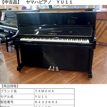
【中古品】 ヤマハピアノ ＹＵ１１
【商品情報】
ブランド名
ＹＡＭＡＨＡ
モデル名
ＹＵ１１
製造番号
６４３３８９３