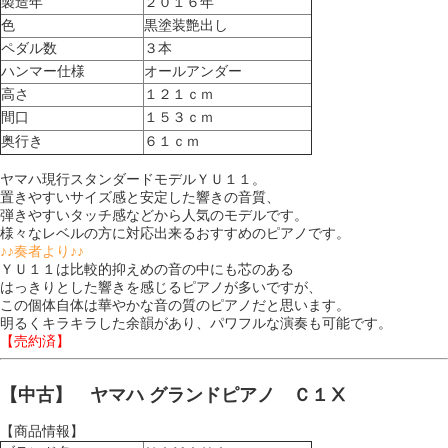
製造年
２０１６年
色
黒塗装艶出し
ペダル数
３本
ハンマー仕様
オールアンダー
高さ
１２１ｃｍ
間口
１５３ｃｍ
奥行き
６１ｃｍ
ヤマハ現行スタンダードモデルＹＵ１１。
置きやすいサイズ感と安定した響きの音質、
弾きやすいタッチ感などから人気のモデルです。
様々なレベルの方に対応出来るおすすめのピアノです。
♪♪奏者より♪♪
ＹＵ１１は比較的抑えめの音の中にも芯のある
はっきりとした響きを感じるピアノが多いですが、
この個体自体は華やかな音の質のピアノだと思います。
明るくキラキラした余韻があり、パワフルな演奏も可能です。
【売約済】
【中古】 ヤマハ グランドピアノ Ｃ１Ⅹ
【商品情報】