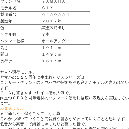
ブランド名
ＹＡＭＡＨＡ
モデル名
Ｃ１Ｘ
製造番号
６４５０５５４
製造年
２０１７年
色
黒塗装艶出し
ペダル数
３本
ハンマー仕様
オールアンダー
高さ
１０１ｃｍ
間口
１４９ｃｍ
奥行き
１６１ｃｍ
ヤマハ現行モデル。
ヤマハの１２５周年に生まれたＣＸシリーズは
コンサートグランドのノウハウや技術を注ぎ込んだモデルと言われてい
ます。
Ｃ１Ｘは置きやすいサイズ感が人気で、
尚且つＣＦＸと同等素材のハンマーを使用し幅広い表現力を実現してい
ます。
♪♪奏者より♪♪
まだ新しく、弾きこんでいない為
これから弾いていくことで音質や響きが変わっていくことと思います。
低音から高音まで綺麗にきっちりと整った音で、