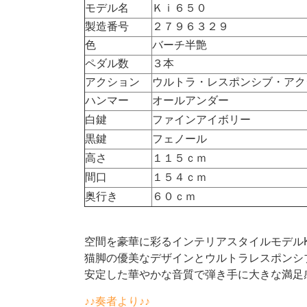
モデル名
Ｋｉ６５０
製造番号
２７９６３２９
色
バーチ半艶
ペダル数
３本
アクション
ウルトラ・レスポンシブ・アク
ハンマー
オールアンダー
白鍵
ファインアイボリー
黒鍵
フェノール
高さ
１１５ｃｍ
間口
１５４ｃｍ
奥行き
６０ｃｍ
空間を豪華に彩るインテリアスタイルモデルKi
猫脚の優美なデザインとウルトラレスポンシ
安定した華やかな音質で弾き手に大きな満足
♪♪奏者より♪♪