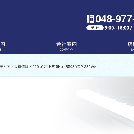
ター
会社案内
店舗一覧
情報:Ki650,b121,NF15Noir,R503,YDP-S35WA