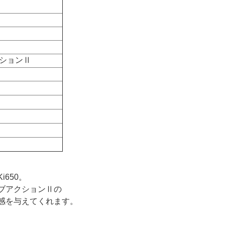
ションⅡ
650。
ブアクションⅡの
感を与えてくれます。