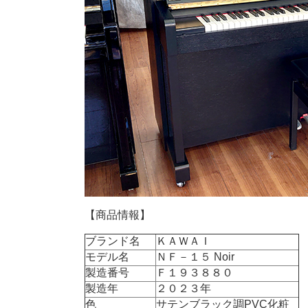
【商品情報】
ブランド名
ＫＡＷＡＩ
モデル名
ＮＦ－１５ Noir
製造番号
Ｆ１９３８８０
製造年
２０２３年
色
サテンブラック調PVC化粧