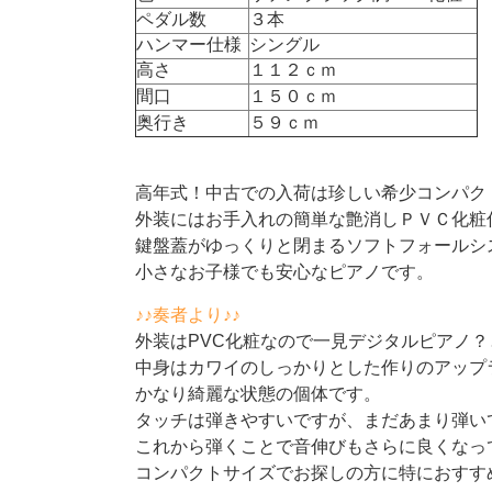
ペダル数
３本
ハンマー仕様
シングル
高さ
１１２ｃｍ
間口
１５０ｃｍ
奥行き
５９ｃｍ
高年式！中古での入荷は珍しい希少コンパク
外装にはお手入れの簡単な艶消しＰＶＣ化粧
鍵盤蓋がゆっくりと閉まるソフトフォールシ
小さなお子様でも安心なピアノです。
♪♪奏者より♪♪
外装はPVC化粧なので一見デジタルピアノ
中身はカワイのしっかりとした作りのアップ
かなり綺麗な状態の個体です。
タッチは弾きやすいですが、まだあまり弾い
これから弾くことで音伸びもさらに良くなっ
コンパクトサイズでお探しの方に特におすす