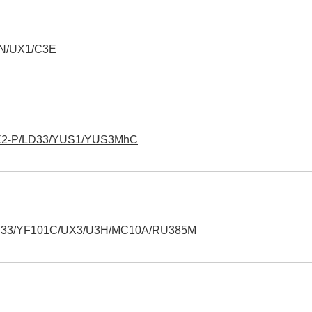
UX1/C3E
/LD33/YUS1/YUS3MhC
F101C/UX3/U3H/MC10A/RU385M