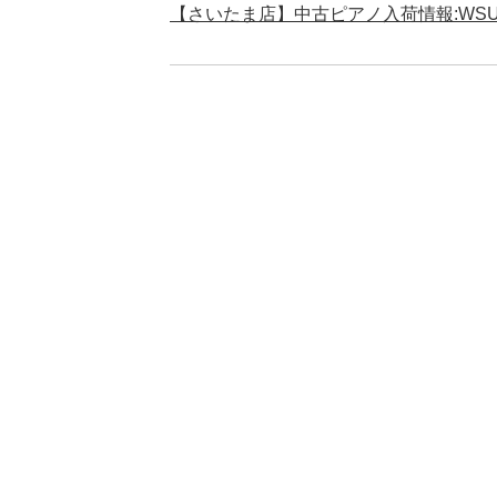
【さいたま店】中古ピアノ入荷情報:WSU131