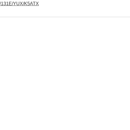
E/YUX/K5ATX