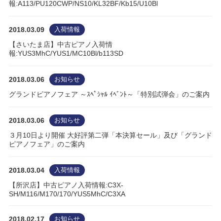
報:A113/PU120CWP/NS10/KL32BF/Kb15/U10Bl
2018.03.09
入荷情報
【さいたま店】中古ピアノ入荷情
報:YUS3MhC/YUS1/MC10Bl/b113SD
2018.03.06
お知らせ
グランドピアノフェア ～ｽﾍﾟｼｬﾙ ｲﾍﾞﾝﾄ～「特別試弾会」のご案内
2018.03.06
お知らせ
３月10日より開催 大好評第二弾「本決算セール」及び「グランド
ピアノフェア」のご案内
2018.03.04
入荷情報
【所沢店】中古ピアノ入荷情報:C3X-
SH/M116/M170/170/YUS5MhC/C3XA
2018.02.17
お知らせ