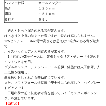
ハンマー仕様
オールアンダー
高さ
１２５ｃｍ
間口
１５１ｃｍ
奥行き
５９ｃｍ
・透きとおった深みのある音が響きます。
はっきりと中身の詰まった音ですが、鋭さは感じられません。
125センチメートルの背の高さとは思えない迫力のある音が魅力
で
ハイスペックピアノと同質の音が出ます。
・1世代前のK5をベースに、響板をイタリア・チレーサ社製のド
イツトウヒを使用。
ダブルキャスター、チッペンデール前脚、鍵盤には人工象牙、人
工黒檀を採用し、
高級感やおしゃれさも兼ね備えています。
また、ソフトフォール鍵盤蓋で安全性にも配慮した、ハイグレー
ドピアノです。
・工場出荷の前に技術者が音を創っていく「カスタムボイシン
グ」を施しています。
【売約済】