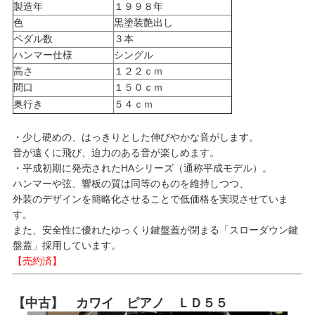
製造年
１９９８年
色
黒塗装艶出し
ペダル数
３本
ハンマー仕様
シングル
高さ
１２２ｃｍ
間口
１５０ｃｍ
奥行き
５４ｃｍ
・少し硬めの、はっきりとした伸びやかな音がします。
音が遠くに飛び、迫力のある音が楽しめます。
・平成初期に発売されたHAシリーズ（通称平成モデル）。
ハンマーや弦、響板の質は同等のものを維持しつつ、
外装のデザインを簡略化させることで低価格を実現させていま
す。
また、安全性に優れたゆっくり鍵盤蓋が閉まる「スローダウン鍵
盤蓋」採用しています。
【売約済】
【中古】 カワイ ピアノ ＬＤ５５