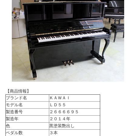
【商品情報】
ブランド名
ＫＡＷＡＩ
モデル名
ＬＤ５５
製造番号
２６６６６９５
製造年
２０１４年
色
黒塗装艶出し
ペダル数
３本