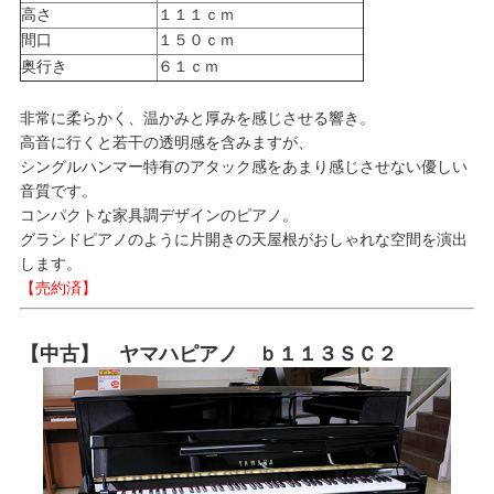
高さ
１１１ｃｍ
間口
１５０ｃｍ
奥行き
６１ｃｍ
非常に柔らかく、温かみと厚みを感じさせる響き。
高音に行くと若干の透明感を含みますが、
シングルハンマー特有のアタック感をあまり感じさせない優しい
音質です。
コンパクトな家具調デザインのピアノ。
グランドピアノのように片開きの天屋根がおしゃれな空間を演出
します。
【売約済】
【中古】 ヤマハピアノ ｂ１１３ＳＣ２