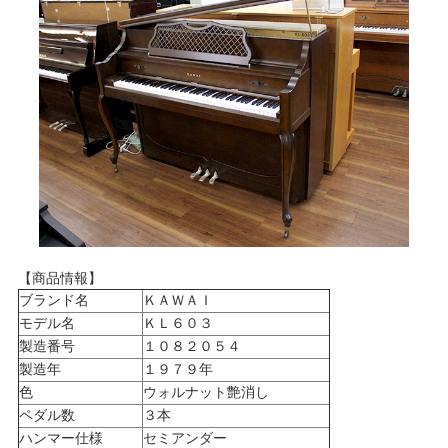
【商品情報】
ブランド名
ＫＡＷＡＩ
モデル名
ＫＬ６０３
製造番号
１０８２０５４
製造年
１９７９年
色
ウォルナット艶消し
ペダル数
３本
ハンマー仕様
セミアンダー