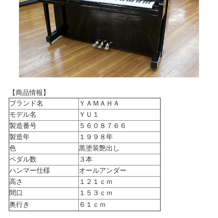
【商品情報】
ブランド名
ＹＡＭＡＨＡ
モデル名
ＹＵ１
製造番号
５６０８７６６
製造年
１９９８年
色
黒塗装艶出し
ペダル数
３本
ハンマー仕様
オールアンダー
高さ
１２１ｃｍ
間口
１５３ｃｍ
奥行き
６１ｃｍ