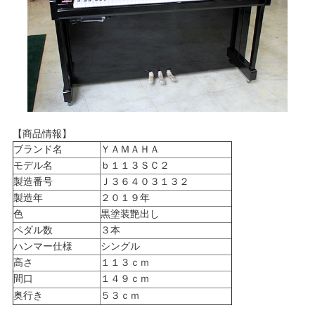
【商品情報】
ブランド名
ＹＡＭＡＨＡ
モデル名
ｂ１１３ＳＣ２
製造番号
Ｊ３６４０３１３２
製造年
２０１９年
色
黒塗装艶出し
ペダル数
３本
ハンマー仕様
シングル
高さ
１１３ｃｍ
間口
１４９ｃｍ
奥行き
５３ｃｍ