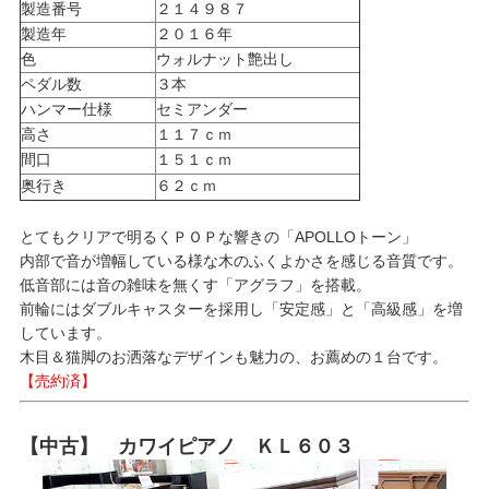
製造番号
２１４９８７
製造年
２０１６年
色
ウォルナット艶出し
ペダル数
３本
ハンマー仕様
セミアンダー
高さ
１１７ｃｍ
間口
１５１ｃｍ
奥行き
６２ｃｍ
とてもクリアで明るくＰＯＰな響きの「APOLLOトーン」
内部で音が増幅している様な木のふくよかさを感じる音質です。
低音部には音の雑味を無くす「アグラフ」を搭載。
前輪にはダブルキャスターを採用し「安定感」と「高級感」を増
しています。
木目＆猫脚のお洒落なデザインも魅力の、お薦めの１台です。
【売約済】
【中古】 カワイピアノ ＫＬ６０３