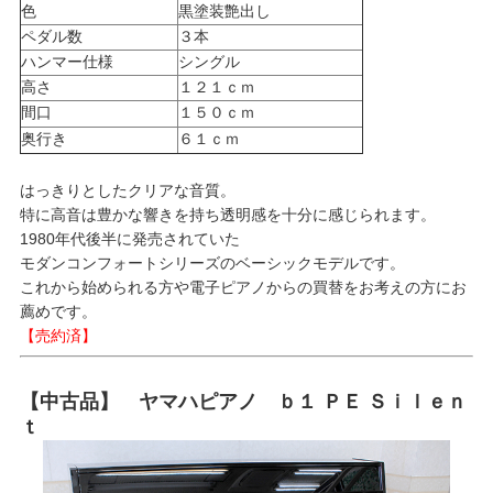
色
黒塗装艶出し
ペダル数
３本
ハンマー仕様
シングル
高さ
１２１ｃｍ
間口
１５０ｃｍ
奥行き
６１ｃｍ
はっきりとしたクリアな音質。
特に高音は豊かな響きを持ち透明感を十分に感じられます。
1980年代後半に発売されていた
モダンコンフォートシリーズのベーシックモデルです。
これから始められる方や電子ピアノからの買替をお考えの方にお
薦めです。
【売約済】
【中古品】 ヤマハピアノ ｂ１ ＰＥ Ｓｉｌｅｎ
ｔ