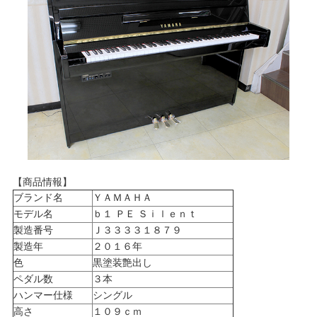
【商品情報】
ブランド名
ＹＡＭＡＨＡ
モデル名
ｂ１ ＰＥ Ｓｉｌｅｎｔ
製造番号
Ｊ３３３３１８７９
製造年
２０１６年
色
黒塗装艶出し
ペダル数
３本
ハンマー仕様
シングル
高さ
１０９ｃｍ