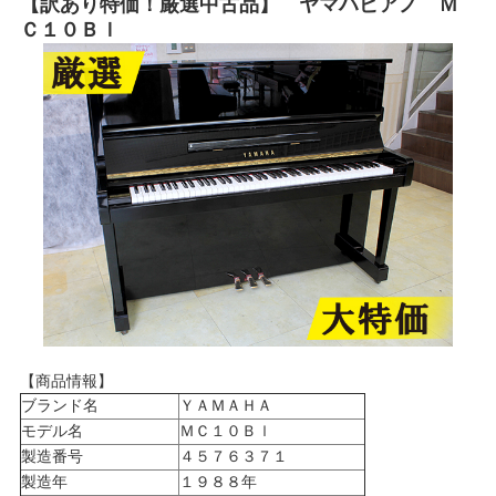
【訳あり特価！厳選中古品】 ヤマハピアノ Ｍ
Ｃ１０Ｂｌ
【商品情報】
ブランド名
ＹＡＭＡＨＡ
モデル名
ＭＣ１０Ｂｌ
製造番号
４５７６３７１
製造年
１９８８年