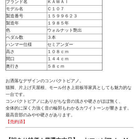
ブランド名
ＫＡＷＡＩ
モデル名
Ｃ１０７
製造番号
１５９９６２３
製造年
１９８５年
色
ウォルナット艶出
ペダル数
３本
ハンマー仕様
セミアンダー
高さ
１０８ｃｍ
間口
１４４ｃｍ
奥行き
５８ｃｍ
お洒落なデザインのコンパクトピアノ。
猫脚、片上げ天屋根、モール付き上前板等家具としても魅力的な
一台です。
コンパクトピアノにありがちな音の浅さや硬さがほぼ無く、
全体的に深く力強く音の輪郭もわかるカワイトーンが響きます。
最高音部のみやや硬さがあります。
【売約済】