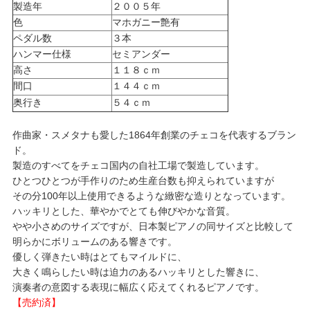
製造年
２００５年
色
マホガニー艶有
ペダル数
３本
ハンマー仕様
セミアンダー
高さ
１１８ｃｍ
間口
１４４ｃｍ
奥行き
５４ｃｍ
作曲家・スメタナも愛した1864年創業のチェコを代表するブラン
ド。
製造のすべてをチェコ国内の自社工場で製造しています。
ひとつひとつが手作りのため生産台数も抑えられていますが
その分100年以上使用できるような緻密な造りとなっています。
ハッキリとした、華やかでとても伸びやかな音質。
やや小さめのサイズですが、日本製ピアノの同サイズと比較して
明らかにボリュームのある響きです。
優しく弾きたい時はとてもマイルドに、
大きく鳴らしたい時は迫力のあるハッキリとした響きに、
演奏者の意図する表現に幅広く応えてくれるピアノです。
【売約済】