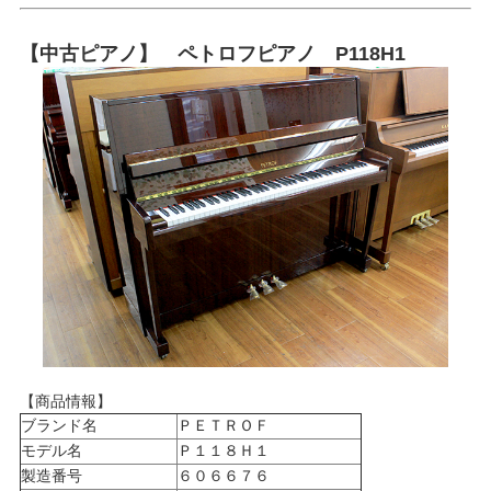
【中古ピアノ】 ペトロフピアノ P118H1
【商品情報】
ブランド名
ＰＥＴＲＯＦ
モデル名
Ｐ１１８Ｈ１
製造番号
６０６６７６