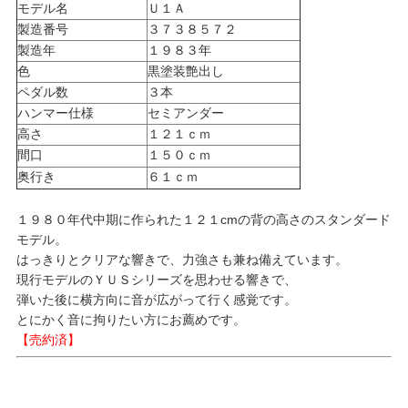
モデル名
Ｕ１Ａ
製造番号
３７３８５７２
製造年
１９８３年
色
黒塗装艶出し
ペダル数
３本
ハンマー仕様
セミアンダー
高さ
１２１ｃｍ
間口
１５０ｃｍ
奥行き
６１ｃｍ
１９８０年代中期に作られた１２１cmの背の高さのスタンダード
モデル。
はっきりとクリアな響きで、力強さも兼ね備えています。
現行モデルのＹＵＳシリーズを思わせる響きで、
弾いた後に横方向に音が広がって行く感覚です。
とにかく音に拘りたい方にお薦めです。
【売約済】