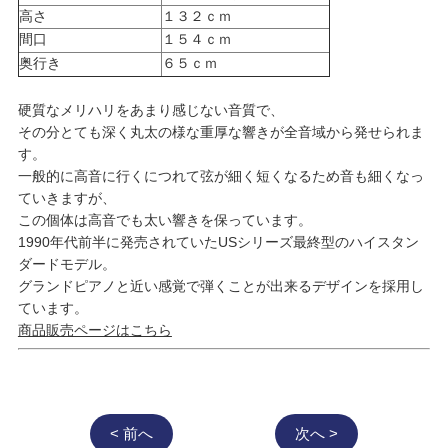
高さ
１３２ｃｍ
間口
１５４ｃｍ
奥行き
６５ｃｍ
硬質なメリハリをあまり感じない音質で、
その分とても深く丸太の様な重厚な響きが全音域から発せられま
す。
一般的に高音に行くにつれて弦が細く短くなるため音も細くなっ
ていきますが、
この個体は高音でも太い響きを保っています。
1990年代前半に発売されていたUSシリーズ最終型のハイスタン
ダードモデル。
グランドピアノと近い感覚で弾くことが出来るデザインを採用し
ています。
商品販売ページはこちら
< 前へ
次へ >