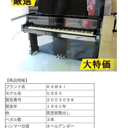
【商品情報】
ブランド名
ＫＡＷＡＩ
モデル名
ＵＳ６Ｘ
製造番号
２００３０９８
製造年
１９９１年
色
黒塗装艶出し
ペダル数
３本
ハンマー仕様
オールアンダー