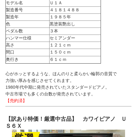
モデル名
Ｕ１Ａ
製造番号
４１８１４８８
製造年
１９８５年
色
黒塗装艶出し
ペダル数
３本
ハンマー仕様
セミアンダー
高さ
１２１ｃｍ
間口
１５０ｃｍ
奥行き
６１ｃｍ
心がホッとするような、ほんのりと柔らかい輪郭の音質で
力強い厚みを感じさせてくれます。
1980年代中期に発売されていたスタンダードピアノ。
中古市場でも多くの台数が発売されています。
【売約済】
【訳あり特価！厳選中古品】 カワイピアノ Ｕ
Ｓ６Ｘ