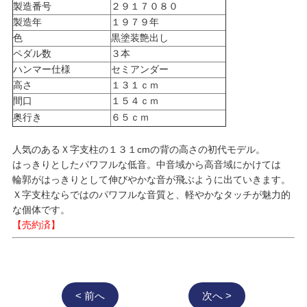
製造番号
２９１７０８０
製造年
１９７９年
色
黒塗装艶出し
ペダル数
３本
ハンマー仕様
セミアンダー
高さ
１３１ｃｍ
間口
１５４ｃｍ
奥行き
６５ｃｍ
人気のあるＸ字支柱の１３１cmの背の高さの初代モデル。
はっきりとしたパワフルな低音。中音域から高音域にかけては
輪郭がはっきりとして伸びやかな音が飛ぶように出ていきます。
Ｘ字支柱ならではのパワフルな音質と、軽やかなタッチが魅力的
な個体です。
【売約済】
< 前へ
次へ >