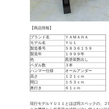
【商品情報】
ブランド名
ＹＡＭＡＨＡ
モデル名
ＹＵ１
製造番号
５８３６１５９
製造年
１９９９年
色
黒塗装艶出し
ペダル数
３本
ハンマー仕様
オールアンダー
高さ
１２１ｃｍ
間口
１５３ｃｍ
奥行き
６１ｃｍ
現行モデルＹＵ１１とほぼ同スペックの、２