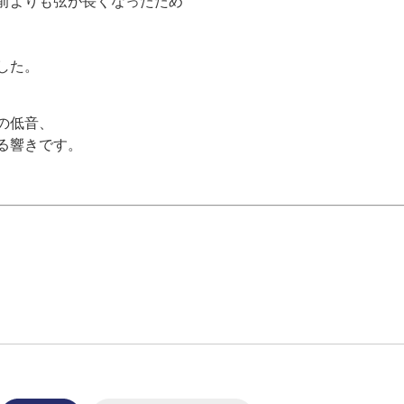
前よりも弦が長くなったため
した。
の低音、
る響きです。