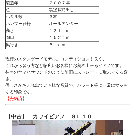
製造年
２００７年
色
黒塗装艶出し
ペダル数
３本
ハンマー仕様
オールアンダー
高さ
１２１ｃｍ
間口
１５２ｃｍ
奥行き
６１ｃｍ
現行のスタンダードモデル。コンディションも良く、
これから習う方など幅広いお客様にお薦め出来るピアノです。
往年のヤマハサウンドのような前面にストレートに飛んでくる響
き。
優しさがあふれ出ている様な音質で、バラード等に非常にマッチ
する印象です。
【売約済】
【中古】 カワイピアノ ＧＬ１０