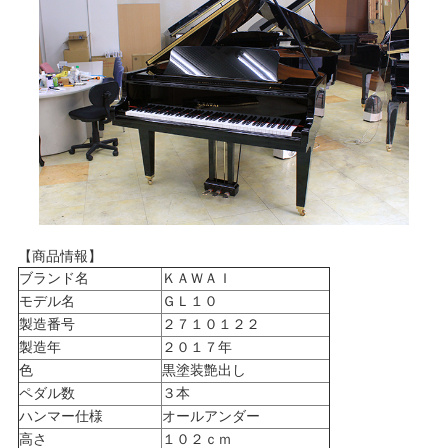
【商品情報】
ブランド名
ＫＡＷＡＩ
モデル名
ＧＬ１０
製造番号
２７１０１２２
製造年
２０１７年
色
黒塗装艶出し
ペダル数
３本
ハンマー仕様
オールアンダー
高さ
１０２ｃｍ