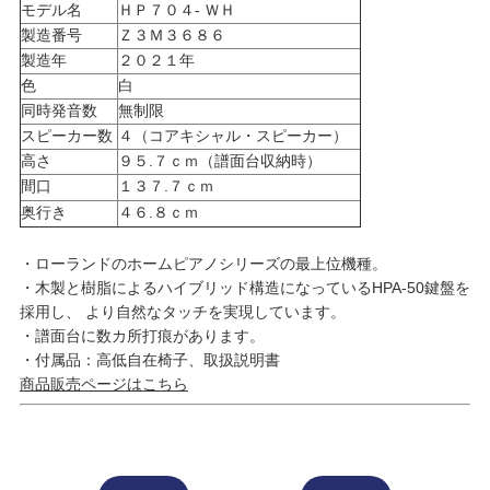
モデル名
ＨＰ７０４- ＷＨ
製造番号
Ｚ３Ｍ３６８６
製造年
２０２１年
色
白
同時発音数
無制限
スピーカー数
４（コアキシャル・スピーカー）
高さ
９５.７ｃｍ（譜面台収納時）
間口
１３７.７ｃｍ
奥行き
４６.８ｃｍ
・ローランドのホームピアノシリーズの最上位機種。
・木製と樹脂によるハイブリッド構造になっているHPA-50鍵盤を
採用し、 より自然なタッチを実現しています。
・譜面台に数カ所打痕があります。
・付属品：高低自在椅子、取扱説明書
商品販売ページはこちら