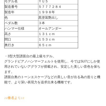
モデル名
ＹＵ５
製造番号
５７７７２８４
製造年
１９９８年
色
黒塗装艶出し
ペダル数
３本
ハンマー仕様
オールアンダー
高さ
１３１ｃｍ
間口
１５３ｃｍ
奥行き
６５ｃｍ
・3型大型譜面台の最上級モデル。
グランドピアノハンマーフェルトを使用し、今ではSU7にしか使
用されていないアグラフが搭載され、安定した美しい音色を保ち
ます。
譜面台奥のトーンエスケープなどの美しい音が出る為の造りと機
能で、より深い表現力を追求出来る機種です。
♪♪奏者より♪♪