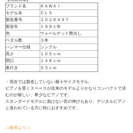
ブランド名
ＫＡＷＡＩ
モデル名
ＣＬ５
製造番号
２０２６４９７
製造年
１９９１年
色
ウォールナット艶出し
ペダル数
３本
ハンマー仕様
シングル
高さ
１０５ｃｍ
間口
１４６ｃｍ
奥行き
５３ｃｍ
・現在では製造していない最小サイズモデル。
ピアノを置くスペースが従来のモデルよりかなりコンパクトで済
むのが嬉しい、希少なピアノです。
スタンダードモデルに負けない音の伸びもあり、デジタルピアノ
と迷われている方に特におすすめです。
♪♪奏者より♪♪