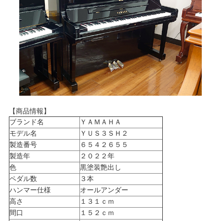
【商品情報】
ブランド名
ＹＡＭＡＨＡ
モデル名
ＹＵＳ３ＳＨ２
製造番号
６５４２６５５
製造年
２０２２年
色
黒塗装艶出し
ペダル数
３本
ハンマー仕様
オールアンダー
高さ
１３１ｃｍ
間口
１５２ｃｍ