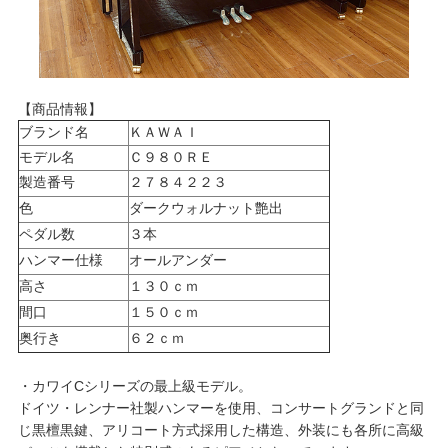
【商品情報】
ブランド名
ＫＡＷＡＩ
モデル名
Ｃ９８０ＲＥ
製造番号
２７８４２２３
色
ダークウォルナット艶出
ペダル数
３本
ハンマー仕様
オールアンダー
高さ
１３０ｃｍ
間口
１５０ｃｍ
奥行き
６２ｃｍ
・カワイCシリーズの最上級モデル。
ドイツ・レンナー社製ハンマーを使用、コンサートグランドと同
じ黒檀黒鍵、アリコート方式採用した構造、外装にも各所に高級