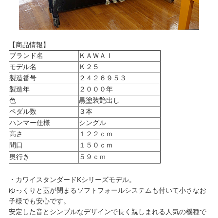
【商品情報】
ブランド名
ＫＡＷＡＩ
モデル名
Ｋ２５
製造番号
２４２６９５３
製造年
２０００年
色
黒塗装艶出し
ペダル数
３本
ハンマー仕様
シングル
高さ
１２２ｃｍ
間口
１５０ｃｍ
奥行き
５９ｃｍ
・カワイスタンダードKシリーズモデル。
ゆっくりと蓋が閉まるソフトフォールシステムも付いて小さなお
子様でも安心です。
安定した音とシンプルなデザインで長く親しまれる人気の機種で