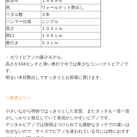
製造年
１９８８年
色
ウォールナット艶出し
ペダル数
３本
ハンマー仕様
シングル
高さ
１０４ｃｍ
間口
１４６ｃｍ
奥行き
５３ｃｍ
・カワイピアノの最小モデル。
高さが104センチと薄い奥行で今では希少なコンパクトピアノで
す。
明るい木目艶出しですっきりとお部屋に置けます。
♪♪奏者より♪♪
小さいながら明快ではっきりとした音質、またタッチも一音一音
がしっかりと独立していて表現がしやすいピアノです。
デジタルピアノでは強弱はつけられても微妙なタッチでの違いは
出せないので、サイズでピアノを迷われている方には特におすす