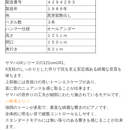
製造番号
４２９４２６３
製造年
１９８６年
色
黒塗装艶出し
ペダル数
３本
ハンマー仕様
オールアンダー
高さ
１２１ｃｍ
間口
１５０ｃｍ
奥行き
６２ｃｍ
ヤマハUXシリーズの121cmUX1。
X支柱のしっかりとした作りで弦を支え安定感ある綺麗な音質を
保ちます。
上前板には音抜けの良いトーンエスケープがあり、
直に音のニュアンスを感じ取ることが出来ます。
ヤマハの音作りの工夫が細部にわたり施されているモデルです。
♪♪奏者より♪♪
強弱のトーンが多彩で、素直な綺麗な響きのピアノです。
全体的に明るい音で鍵盤コントロールもしやすく、
スタンダードモデルには無い張りのある響きを感じることが出来
ます。