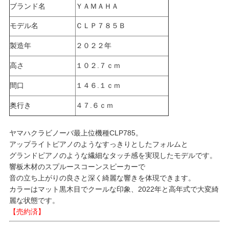
ブランド名
ＹＡＭＡＨＡ
モデル名
ＣＬＰ７８５Ｂ
製造年
２０２２年
高さ
１０２.７ｃｍ
間口
１４６.１ｃｍ
奥行き
４７.６ｃｍ
ヤマハクラビノーバ最上位機種CLP785。
アップライトピアノのようなすっきりとしたフォルムと
グランドピアノのような繊細なタッチ感を実現したモデルです。
響板木材のスプルースコーンスピーカーで
音の立ち上がりの良さと深く綺麗な響きを体現できます。
カラーはマット黒木目でクールな印象、2022年と高年式で大変綺
麗な状態です。
【売約済】