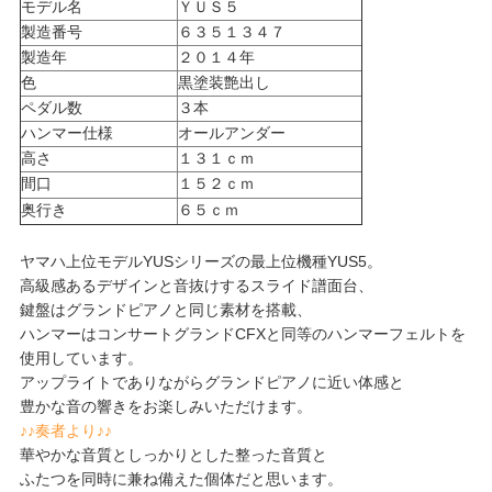
モデル名
ＹＵＳ５
製造番号
６３５１３４７
製造年
２０１４年
色
黒塗装艶出し
ペダル数
３本
ハンマー仕様
オールアンダー
高さ
１３１ｃｍ
間口
１５２ｃｍ
奥行き
６５ｃｍ
ヤマハ上位モデルYUSシリーズの最上位機種YUS5。
高級感あるデザインと音抜けするスライド譜面台、
鍵盤はグランドピアノと同じ素材を搭載、
ハンマーはコンサートグランドCFXと同等のハンマーフェルトを
使用しています。
アップライトでありながらグランドピアノに近い体感と
豊かな音の響きをお楽しみいただけます。
♪♪奏者より♪♪
華やかな音質としっかりとした整った音質と
ふたつを同時に兼ね備えた個体だと思います。