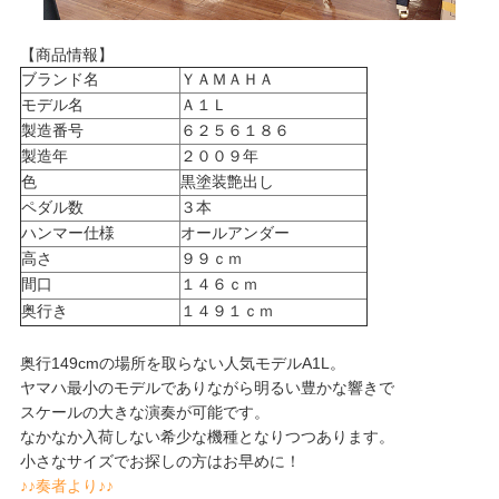
【商品情報】
ブランド名
ＹＡＭＡＨＡ
モデル名
Ａ１Ｌ
製造番号
６２５６１８６
製造年
２００９年
色
黒塗装艶出し
ペダル数
３本
ハンマー仕様
オールアンダー
高さ
９９ｃｍ
間口
１４６ｃｍ
奥行き
１４９１ｃｍ
奥行149cmの場所を取らない人気モデルA1L。
ヤマハ最小のモデルでありながら明るい豊かな響きで
スケールの大きな演奏が可能です。
なかなか入荷しない希少な機種となりつつあります。
小さなサイズでお探しの方はお早めに！
♪♪奏者より♪♪