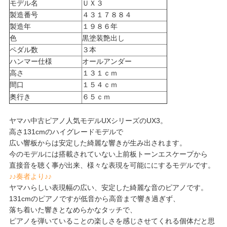
モデル名
ＵＸ３
製造番号
４３１７８８４
製造年
１９８６年
色
黒塗装艶出し
ペダル数
３本
ハンマー仕様
オールアンダー
高さ
１３１ｃｍ
間口
１５４ｃｍ
奥行き
６５ｃｍ
ヤマハ中古ピアノ人気モデルUXシリーズのUX3。
高さ131cmのハイグレードモデルで
広い響板からは安定した綺麗な響きが生み出されます。
今のモデルには搭載されていない上前板トーンエスケープから
直接音を聴く事が出来、様々な表現を可能ににするモデルです。
♪♪奏者より♪♪
ヤマハらしい表現幅の広い、安定した綺麗な音のピアノです。
131cmのピアノですが低音から高音まで響き過ぎず、
落ち着いた響きとなめらかなタッチで、
ピアノを弾いていることの楽しさを感じさせてくれる個体だと思