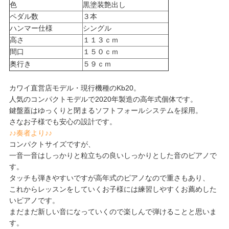
色
黒塗装艶出し
ペダル数
３本
ハンマー仕様
シングル
高さ
１１３ｃｍ
間口
１５０ｃｍ
奥行き
５９ｃｍ
カワイ直営店モデル・現行機種のKb20。
人気のコンパクトモデルで2020年製造の高年式個体です。
鍵盤蓋はゆっくりと閉まるソフトフォールシステムを採用。
さなお子様でも安心の設計です。
♪♪奏者より♪♪
コンパクトサイズですが、
一音一音はしっかりと粒立ちの良いしっかりとした音のピアノで
す。
タッチも弾きやすいですが高年式のピアノなので重さもあり、
これからレッスンをしていくお子様には練習しやすくお薦めした
いピアノです。
まだまだ新しい音になっていくので楽しんで弾けることと思いま
す。