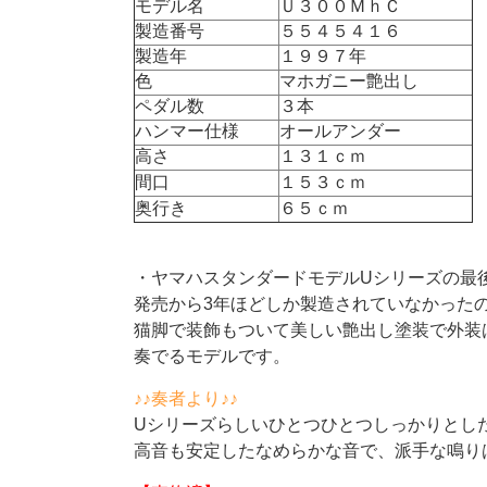
モデル名
Ｕ３００ＭｈＣ
製造番号
５５４５４１６
製造年
１９９７年
色
マホガニー艶出し
ペダル数
３本
ハンマー仕様
オールアンダー
高さ
１３１ｃｍ
間口
１５３ｃｍ
奥行き
６５ｃｍ
・ヤマハスタンダードモデルUシリーズの最後
発売から3年ほどしか製造されていなかった
猫脚で装飾もついて美しい艶出し塗装で外装
奏でるモデルです。
♪♪奏者より♪♪
Uシリーズらしいひとつひとつしっかりとし
高音も安定したなめらかな音で、派手な鳴り