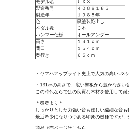
モデル名
ＵＸ３
製造番号
４０８８１８５
製造年
１９８５年
色
黒塗装艶出し
ペダル数
３本
ハンマー仕様
オールアンダー
高さ
１３１ｃｍ
間口
１５４ｃｍ
奥行き
６５ｃｍ
・ヤマハアップライト史上で人気の高いUX
・131㎝の高さで、広い響板から豊かな深い
この時代ならではの良質な木材を使用して耐
＊奏者より＊
しっかりとした力強い音も優しい繊細な音も
最近希少になりつつある印象の機種ですが、
商品販売ページはこちら