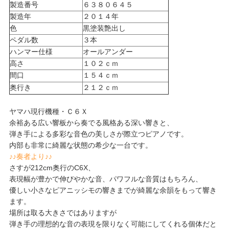
製造番号
６３８０６４５
製造年
２０１４年
色
黒塗装艶出し
ペダル数
３本
ハンマー仕様
オールアンダー
高さ
１０２ｃｍ
間口
１５４ｃｍ
奥行き
２１２ｃｍ
ヤマハ現行機種・Ｃ６Ｘ
余裕ある広い響板から奏でる風格ある深い響きと、
弾き手による多彩な音色の美しさが際立つピアノです。
内部も非常に綺麗な状態の希少な一台です。
♪♪奏者より♪♪
さすが212cm奥行のC6X、
表現幅が豊かで伸びやかな音、パワフルな音質はもちろん、
優しい小さなピアニッシモの響きまでが綺麗な余韻をもって響き
ます。
場所は取る大きさではありますが
弾き手の理想的な音の表現を限りなく可能にしてくれる個体だと