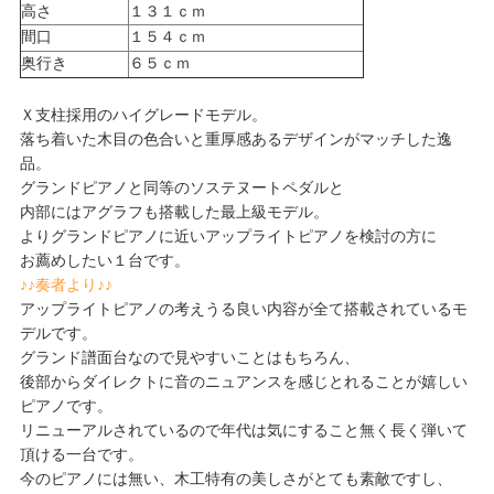
高さ
１３１ｃｍ
間口
１５４ｃｍ
奥行き
６５ｃｍ
Ｘ支柱採用のハイグレードモデル。
落ち着いた木目の色合いと重厚感あるデザインがマッチした逸
品。
グランドピアノと同等のソステヌートペダルと
内部にはアグラフも搭載した最上級モデル。
よりグランドピアノに近いアップライトピアノを検討の方に
お薦めしたい１台です。
♪♪奏者より♪♪
アップライトピアノの考えうる良い内容が全て搭載されているモ
デルです。
グランド譜面台なので見やすいことはもちろん、
後部からダイレクトに音のニュアンスを感じとれることが嬉しい
ピアノです。
リニューアルされているので年代は気にすること無く長く弾いて
頂ける一台です。
今のピアノには無い、木工特有の美しさがとても素敵ですし、