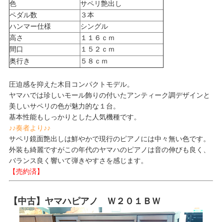
色
サペリ艶出し
ペダル数
３本
ハンマー仕様
シングル
高さ
１１６ｃｍ
間口
１５２ｃｍ
奥行き
５８ｃｍ
圧迫感を抑えた木目コンパクトモデル。
ヤマハでは珍しいモール飾りの付いたアンティーク調デザインと
美しいサペリの色が魅力的な１台。
基本性能もしっかりとした人気機種です。
♪♪奏者より♪♪
サペリ鏡面艶出しは鮮やかで現行のピアノには中々無い色です。
外装も綺麗ですがこの年代のヤマハのピアノは音の伸びも良く、
バランス良く響いて弾きやすさを感じます。
【売約済】
【中古】ヤマハピアノ Ｗ２０１ＢＷ