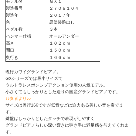
モデル名
ＧＸ１
製造番号
２７０８１０４
製造年
２０１７年
色
黒塗装艶出し
ペダル数
３本
ハンマー仕様
オールアンダー
高さ
１０２ｃｍ
間口
１５０ｃｍ
奥行き
１６６ｃｍ
現行カワイグランドピアノ。
GXシリーズでは最小サイズで
ウルトラレスポンシブアクション使用の人気モデル。
小さくてもしっかりとした造りの国産グランドピアノです。
♪♪奏者より♪♪
サイズは奥行166ですが低音などは迫力ある美しい音を奏でま
す。
鍵盤はしっかりとしたタッチで表現がしやすく
グランドピアノらしい深い響きは弾き手に満足感を与えてくれま
す。