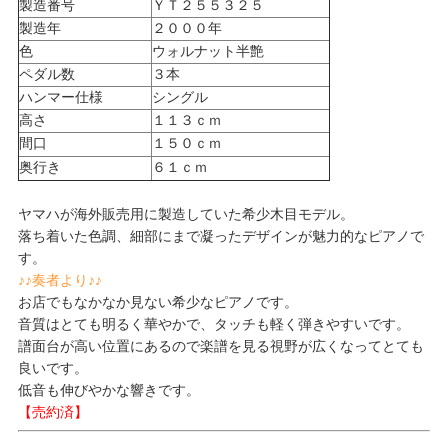
製造番号
ＹＴ２５５３２５
製造年
２０００年
色
ウォルナット半艶
ペダル数
３本
ハンマー仕様
シングル
高さ
１１３ｃｍ
間口
１５０ｃｍ
奥行き
６１ｃｍ
ヤマハが海外販売用に製造していた希少木目モデル。
落ち着いた色調、細部にまで凝ったデザインが魅力的なピアノで
す。
♪♪奏者より♪♪
お店でもなかなか見ない希少なピアノです。
音質はとても明るく華やかで、タッチも軽く弾きやすいです。
譜面台が高い位置にあるので楽譜を見る視野が広くなってとても
良いです。
低音も伸びやかな響きです。
【売約済】