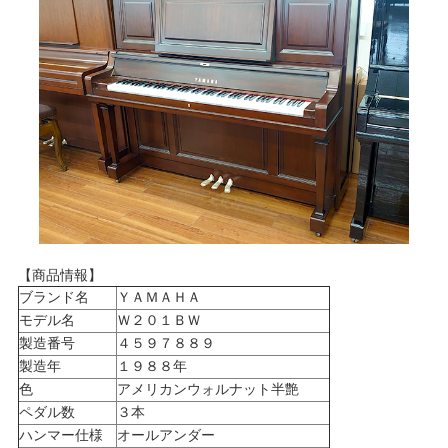
【商品情報】
ブランド名
ＹＡＭＡＨＡ
モデル名
Ｗ２０１ＢＷ
製造番号
４５９７８８９
製造年
１９８８年
色
アメリカンウォルナット半艶
ペダル数
３本
ハンマー仕様
オールアンダー