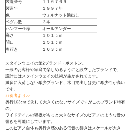
製造番号
１１６７６９
製造年
１９９７年
色
ウォルナット艶出し
ペダル数
３本
ハンマー仕様
オールアンダー
高さ
１０１ｃｍ
間口
１５１ｃｍ
奥行き
１６３ｃｍ
スタインウェイの第2ブランド・ボストン。
一般のお客様や家庭で楽しめるようにと設立したブランドで、
設計にはスタインウェイの技術が生かされてます。
滅多に入荷しない希少ブランド、木目艶出しは更に希少性が高い
です。
♪♪奏者より♪♪
奥行163cmで決して大きくはないサイズですがこのブランド特有
の、
ワイドテイルの響板がもっと大きなサイズのピアノのような音の
響きを可能にしています。
このピアノ自体も奥行き感のある低音の響きはスケールが大き