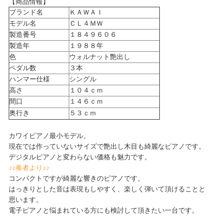
【商品情報】
ブランド名
ＫＡＷＡＩ
モデル名
ＣＬ４ＭＷ
製造番号
１８４９６０６
製造年
１９８８年
色
ウォルナット艶出し
ペダル数
３本
ハンマー仕様
シングル
高さ
１０４ｃｍ
間口
１４６ｃｍ
奥行き
５３ｃｍ
カワイピアノ最小モデル。
現在では作っていないサイズで艶出し木目も綺麗なピアノです。
デジタルピアノと変わらない価格も魅力です。
♪♪奏者より♪♪
コンパクトですが綺麗な響きのピアノです。
はっきりとした音は表現もしやすく、楽しく弾いて頂けることと
思います。
電子ピアノと悩まれている方にも検討して頂きたい一台です。