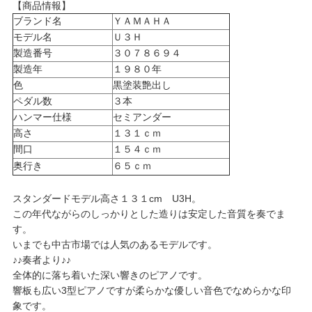
【商品情報】
ブランド名
ＹＡＭＡＨＡ
モデル名
Ｕ３Ｈ
製造番号
３０７８６９４
製造年
１９８０年
色
黒塗装艶出し
ペダル数
３本
ハンマー仕様
セミアンダー
高さ
１３１ｃｍ
間口
１５４ｃｍ
奥行き
６５ｃｍ
スタンダードモデル高さ１３１cm U3H。
この年代ながらのしっかりとした造りは安定した音質を奏でま
す。
いまでも中古市場では人気のあるモデルです。
♪♪奏者より♪♪
全体的に落ち着いた深い響きのピアノです。
響板も広い3型ピアノですが柔らかな優しい音色でなめらかな印
象です。