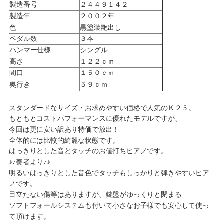
製造番号
２４４９１４２
製造年
２００２年
色
黒塗装艶出し
ペダル数
３本
ハンマー仕様
シングル
高さ
１２２ｃｍ
間口
１５０ｃｍ
奥行き
５９ｃｍ
スタンダードなサイズ・お求めやすい価格で人気のＫ２５。
もともとコストパフォーマンスに優れたモデルですが、
今回は更に安い訳あり特価で放出！
全体的には比較的綺麗な状態です。
はっきりとした音とタッチのお値打ちピアノです。
♪♪奏者より♪♪
明るいはっきりとした音色でタッチもしっかりと弾きやすいピア
ノです。
目立たない傷等はありますが、鍵盤がゆっくりと閉まる
ソフトフォールシステムも付いて小さなお子様でも安心して使っ
て頂けます。