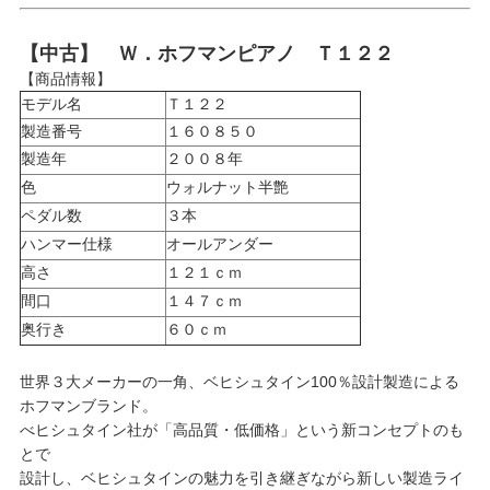
【中古】 Ｗ．ホフマンピアノ Ｔ１２２
【商品情報】
モデル名
Ｔ１２２
製造番号
１６０８５０
製造年
２００８年
色
ウォルナット半艶
ペダル数
３本
ハンマー仕様
オールアンダー
高さ
１２１ｃｍ
間口
１４７ｃｍ
奥行き
６０ｃｍ
世界３大メーカーの一角、ベヒシュタイン100％設計製造による
ホフマンブランド。
べヒシュタイン社が「高品質・低価格」という新コンセプトのも
とで
設計し、ベヒシュタインの魅力を引き継ぎながら新しい製造ライ