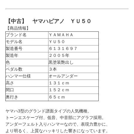
【中古】 ヤマハピアノ ＹＵ５０
【商品情報】
ブランド名
ＹＡＭＡＨＡ
モデル名
ＹＵ５０
製造番号
６１３１６９７
製造年
２００５年
色
黒塗装艶出し
ペダル数
３本
ハンマー仕様
オールアンダー
高さ
１３１ｃｍ
間口
１５２ｃｍ
奥行き
６５ｃｍ
ヤマハ3型のグランド譜面タイプの人気機種。
トーンエスケープ付、低音、中音部にアグラフ採用。
アンダーフェルト入りハンマーなので、表現力豊かに、
より明るく、上質なハッキリした響きになっています。