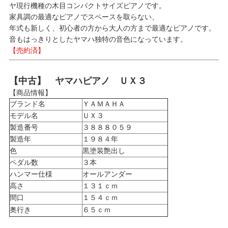
ヤ現行機種の木目コンパクトサイズピアノです。
家具調の最適なピアノでスペースを取らない、
年式も新しく、初心者の方から大人の方まで最適なピアノです。
音もはっきりとしたヤマハ独特の音色になっています。
【売約済】
【中古】 ヤマハピアノ ＵＸ３
【商品情報】
ブランド名
ＹＡＭＡＨＡ
モデル名
ＵＸ３
製造番号
３８８８０５９
製造年
１９８４年
色
黒塗装艶出し
ペダル数
３本
ハンマー仕様
オールアンダー
高さ
１３１ｃｍ
間口
１５４ｃｍ
奥行き
６５ｃｍ