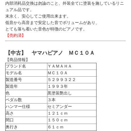
内部消耗品交換は勿論のこと、外装全てに塗装を施しているリニ
ュアル品です。
末永く、安心してご使用出来ます。
低音から高音まで安定した音でボリュームがあり、
とても落ち着いた音色が特徴のピアノです。
【売約済】
【中古】 ヤマハピアノ ＭＣ１０Ａ
【商品情報】
ブランド名
ＹＡＭＡＨＡ
モデル名
ＭＣ１０Ａ
製造番号
５２９９３２２
製造年
１９９３年
色
黒塗装艶出し
ペダル数
３本
ハンマー仕様
セミアンダー
高さ
１２１ｃｍ
間口
１５０ｃｍ
奥行き
６１ｃｍ