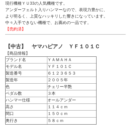
現行機種ＹＵ33の人気機種です。
アンダーフェルト入りハンマーなので、表現力豊かに、
より明るく、上質なハッキリした響きになっています。
中々入手できない機種で、お薦めの一品です。
【売約済】
【中古】 ヤマハピアノ ＹＦ１０１Ｃ
【商品情報】
ブランド名
ＹＡＭＡＨＡ
モデル名
ＹＦ１０１Ｃ
製造番号
６１２３６５３
製造年
２００５年
色
チェリー半艶
ペダル数
３本
ハンマー仕様
オールアンダー
高さ
１１４ｃｍ
間口
１５０ｃｍ
奥行き
５８ｃｍ