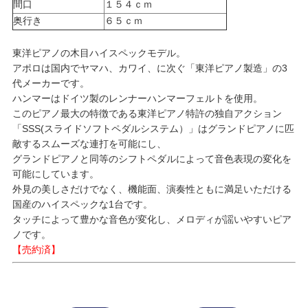
間口
１５４ｃｍ
奥行き
６５ｃｍ
東洋ピアノの木目ハイスペックモデル。
アポロは国内でヤマハ、カワイ、に次ぐ「東洋ピアノ製造」の3
代メーカーです。
ハンマーはドイツ製のレンナーハンマーフェルトを使用。
このピアノ最大の特徴である東洋ピアノ特許の独自アクション
「SSS(スライドソフトペダルシステム）」はグランドピアノに匹
敵するスムーズな連打を可能にし、
グランドピアノと同等のシフトペダルによって音色表現の変化を
可能にしています。
外見の美しさだけでなく、機能面、演奏性ともに満足いただける
国産のハイスペックな1台です。
タッチによって豊かな音色が変化し、メロディが謡いやすいピア
ノです。
【売約済】