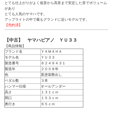
とても仕上がりがよく低音から高音まで安定した音でボリューム
があり
とても人気のヤマハです。
アップライトの中で最もグランドに近いモデルです。
【売約済】
【中古】 ヤマハピアノ ＹＵ３３
【商品情報】
ブランド名
ＹＡＭＡＨＡ
モデル名
ＹＵ３３
製造番号
６２４９４３１
製造年
２００８年
色
黒塗装艶出し
ペダル数
３本
ハンマー仕様
オールアンダー
高さ
１３１ｃｍ
間口
１５３ｃｍ
奥行き
６５ｃｍ