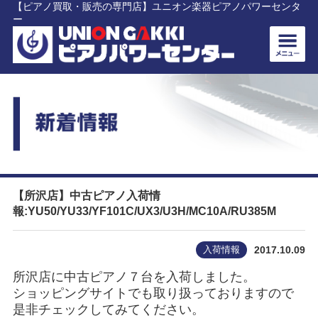
【ピアノ買取・販売の専門店】ユニオン楽器ピアノパワーセンタ
ー
【所沢店】中古ピアノ入荷情
報:YU50/YU33/YF101C/UX3/U3H/MC10A/RU385M
入荷情報
2017.10.09
所沢店に中古ピアノ７台を入荷しました。
ショッピングサイトでも取り扱っておりますので
是非チェックしてみてください。