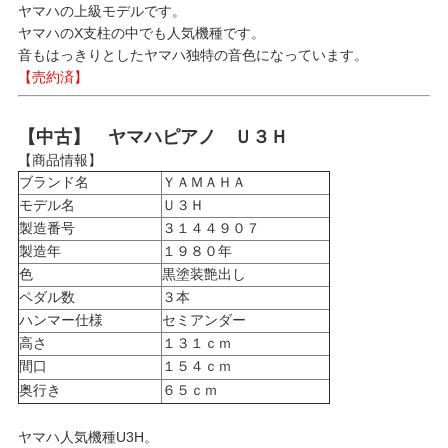
ヤマハの上級モデルです。
ヤマハのX支柱の中でも人気機種です。
音もはっきりとしたヤマハ独特の音色になっています。
【売約済】
【中古】 ヤマハピアノ Ｕ３Ｈ
【商品情報】
ブランド名
ＹＡＭＡＨＡ
モデル名
Ｕ３Ｈ
製造番号
３１４４９０７
製造年
１９８０年
色
黒塗装艶出し
ペダル数
３本
ハンマー仕様
セミアンダー
高さ
１３１ｃｍ
間口
１５４ｃｍ
奥行き
６５ｃｍ
ヤマハ人気機種U3H。