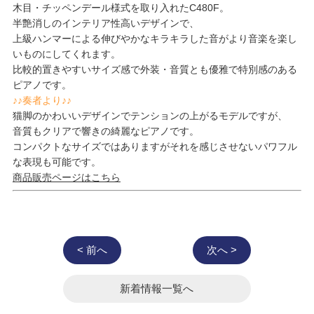
木目・チッペンデール様式を取り入れたC480F。
半艶消しのインテリア性高いデザインで、
上級ハンマーによる伸びやかなキラキラした音がより音楽を楽し
いものにしてくれます。
比較的置きやすいサイズ感で外装・音質とも優雅で特別感のある
ピアノです。
♪♪奏者より♪♪
猫脚のかわいいデザインでテンションの上がるモデルですが、
音質もクリアで響きの綺麗なピアノです。
コンパクトなサイズではありますがそれを感じさせないパワフル
な表現も可能です。
商品販売ページはこちら
< 前へ
次へ >
新着情報一覧へ