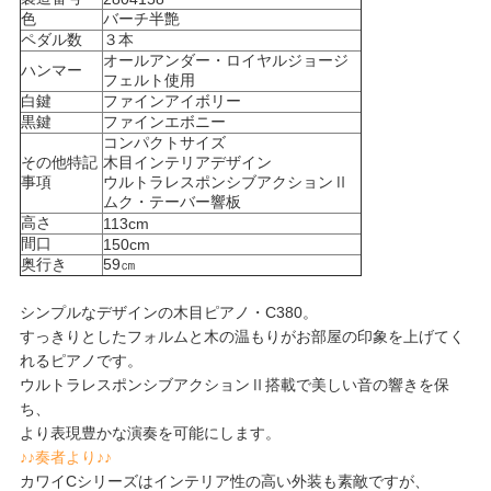
色
バーチ半艶
ペダル数
３本
オールアンダー・ロイヤルジョージ
ハンマー
フェルト使用
白鍵
ファインアイボリー
黒鍵
ファインエボニー
コンパクトサイズ
その他特記
木目インテリアデザイン
事項
ウルトラレスポンシブアクションⅡ
ムク・テーバー響板
高さ
113cm
間口
150cm
奥行き
59㎝
シンプルなデザインの木目ピアノ・C380。
すっきりとしたフォルムと木の温もりがお部屋の印象を上げてく
れるピアノです。
ウルトラレスポンシブアクションⅡ搭載で美しい音の響きを保
ち、
より表現豊かな演奏を可能にします。
♪♪奏者より♪♪
カワイCシリーズはインテリア性の高い外装も素敵ですが、