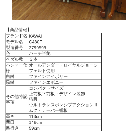
【商品情報】
ブランド名
KAWAI
モデル名
C480F
製造番号
2799599
色
バーチ半艶
ペダル数
３本
ハンマー仕
オールアンダー・ロイヤルジョージ
様
フェルト使用
白鍵
ファインアイボリー
黒鍵
ファインエボニー
コンパクトサイズ
上前板下前板・デザイン装飾
その他特記
猫脚
事項
ウルトラレスポンシブアクションⅡ
ムク・テーバー響板
高さ
113cm
間口
148cm
奥行き
59cm