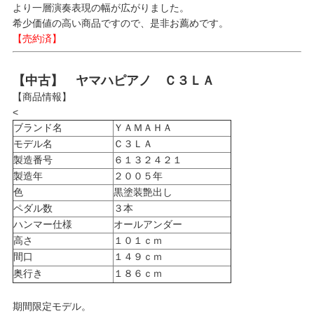
より一層演奏表現の幅が広がりました。
希少価値の高い商品ですので、是非お薦めです。
【売約済】
【中古】 ヤマハピアノ Ｃ３ＬＡ
【商品情報】
<
ブランド名
ＹＡＭＡＨＡ
モデル名
Ｃ３ＬＡ
製造番号
６１３２４２１
製造年
２００５年
色
黒塗装艶出し
ペダル数
３本
ハンマー仕様
オールアンダー
高さ
１０１ｃｍ
間口
１４９ｃｍ
奥行き
１８６ｃｍ
期間限定モデル。