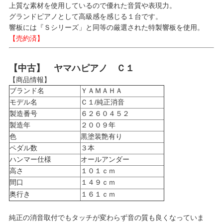
上質な素材を使用しているので優れた音質や表現力。
グランドピアノとして高級感を感じる１台です。
響板には『Ｓシリーズ」と同等の厳選された特製響板を使用。
【売約済】
【中古】 ヤマハピアノ Ｃ１
【商品情報】
ブランド名
ＹＡＭＡＨＡ
モデル名
Ｃ１/純正消音
製造番号
６２６０４５２
製造年
２００９年
色
黒塗装艶有り
ペダル数
３本
ハンマー仕様
オールアンダー
高さ
１０１ｃｍ
間口
１４９ｃｍ
奥行き
１６１ｃｍ
純正の消音取付でもタッチが変わらず音の質も良くなっていま