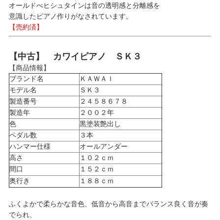
オールドべヒシュタインは音の透明感と分離感を
意識したピアノ作りがなされています。
【売約済】
【中古】 カワイピアノ ＳＫ３
【商品情報】
ブランド名
ＫＡＷＡＩ
モデル名
ＳＫ３
製造番号
２４５８６７８
製造年
２００２年
色
黒塗装艶出し
ペダル数
３本
ハンマー仕様
オールアンダー
高さ
１０２ｃｍ
間口
１５２ｃｍ
奥行き
１８８ｃｍ
ふくよかで柔らかな音色、低音から高音までバランス良く音が奏
でられ、