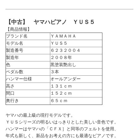
【中古】 ヤマハピアノ ＹＵＳ５
【商品情報】
ブランド名
ＹＡＭＡＨＡ
モデル名
ＹＵＳ５
製造番号
６２３２００４
製造年
２００８年
色
黒塗装艶出し
ペダル数
３本
ハンマー仕様
オールアンダー
高さ
１３１ｃｍ
間口
１５２ｃｍ
奥行き
６５ｃｍ
ヤマハの最上級の現行モデルです。
ＹＵＳシリーズの明るいはっきりとした美しい音色です。
ハンマーはヤマハの「ＣＦＸ］と同等のフェルトを使用、
年式も新しく、新品をお考えの方にも最適なピアノです。