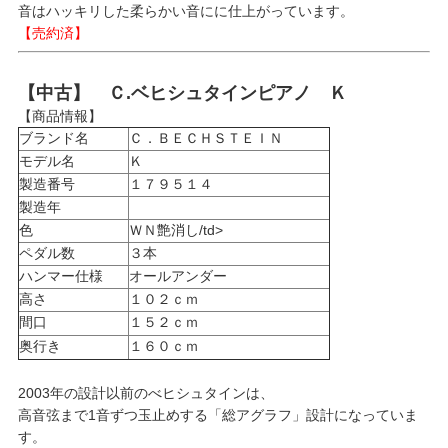
音はハッキリした柔らかい音にに仕上がっています。
【売約済】
【中古】 Ｃ.ベヒシュタインピアノ Ｋ
【商品情報】
ブランド名
Ｃ．ＢＥＣＨＳＴＥＩＮ
モデル名
Ｋ
製造番号
１７９５１４
製造年
色
ＷＮ艶消し/td>
ペダル数
３本
ハンマー仕様
オールアンダー
高さ
１０２ｃｍ
間口
１５２ｃｍ
奥行き
１６０ｃｍ
2003年の設計以前のべヒシュタインは、
高音弦まで1音ずつ玉止めする「総アグラフ」設計になっていま
す。