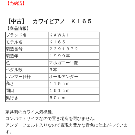
【売約済】
【中古】 カワイピアノ Ｋｉ６５
【商品情報】
ブランド名
ＫＡＷＡＩ
モデル名
Ｋｉ６５
製造番号
２３９１３７２
製造年
１９９９年
色
マホガニー半艶
ペダル数
３本
ハンマー仕様
オールアンダー
高さ
１１５ｃｍ
間口
１５１ｃｍ
奥行き
６０ｃｍ
家具調のカワイ人気機種。
コンパクトサイズなので置き場所を選びません。
アンダーフェルト入りなので表現力豊かな音色に仕上がっていま
す。