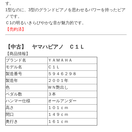
す。
1型なのに、3型のグランドピアノを思わせるパワーを持ったピア
ノです。
Ｃ1の明るいきらびやかな音が魅力的です。
【売約済】
【中古】 ヤマハピアノ Ｃ１Ｌ
【商品情報】
ブランド名
ＹＡＭＡＨＡ
モデル名
Ｃ１Ｌ
製造番号
５９４６２９８
製造年
２００１年
色
ＷＮ艶出し
ペダル数
３本
ハンマー仕様
オールアンダー
高さ
１０１ｃｍ
間口
１４９ｃｍ
奥行き
１６１ｃｍ