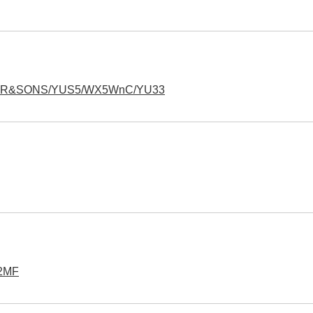
ONS/YUS5/WX5WnC/YU33
MF