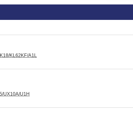
/KL62KF/A1L
UX10A/U1H