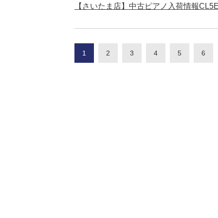
【さいたま店】中古ピアノ入荷情報CL5
1
2
3
4
5
6