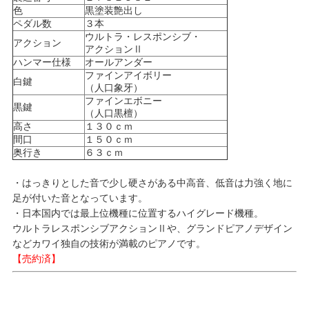
色
黒塗装艶出し
ペダル数
３本
ウルトラ・レスポンシブ・
アクション
アクションⅡ
ハンマー仕様
オールアンダー
ファインアイボリー
白鍵
（人口象牙）
ファインエボニー
黒鍵
（人口黒檀）
高さ
１３０ｃｍ
間口
１５０ｃｍ
奥行き
６３ｃｍ
・はっきりとした音で少し硬さがある中高音、低音は力強く地に
足が付いた音となっています。
・日本国内では最上位機種に位置するハイグレード機種。
ウルトラレスポンシブアクションⅡや、グランドピアノデザイン
などカワイ独自の技術が満載のピアノです。
【売約済】