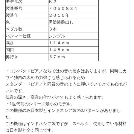
モデル名
Ｋ２
製造番号
Ｆ０５０８３４
製造年
２０１０年
色
黒塗装艶出し
ペダル数
３本
ハンマー仕様
シングル
高さ
１１４ｃｍ
間口
１４８ｃｍ
奥行き
５７ｃｍ
・コンパクトピアノならではの音の硬さはありますが、同時にカ
ワイ独自の太めの力強さも感じられるため、
スタンダードピアノと同質の音のように弾いていてとても心地が
いいです。
低音の深さ、高音の伸びがとてもよく感じられます。
・1世代前のシリーズ最小のモデル。
この機種のみ日本製とインドネシア製の2パターンがありまし
た。
この機種はインドネシア製ですが、スペック、使用している材料
は日本製と全く同じです。