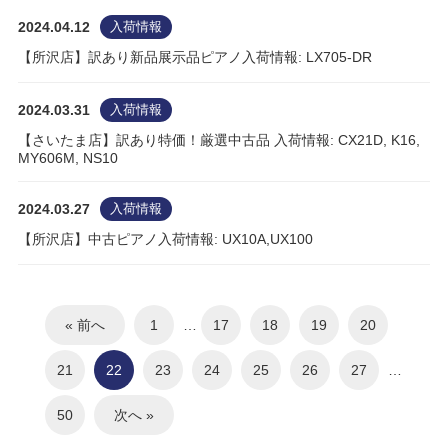
2024.04.12
入荷情報
【所沢店】訳あり新品展示品ピアノ入荷情報: LX705-DR
2024.03.31
入荷情報
【さいたま店】訳あり特価！厳選中古品 入荷情報: CX21D, K16,
MY606M, NS10
2024.03.27
入荷情報
【所沢店】中古ピアノ入荷情報: UX10A,UX100
« 前へ
1
…
17
18
19
20
21
22
23
24
25
26
27
…
50
次へ »