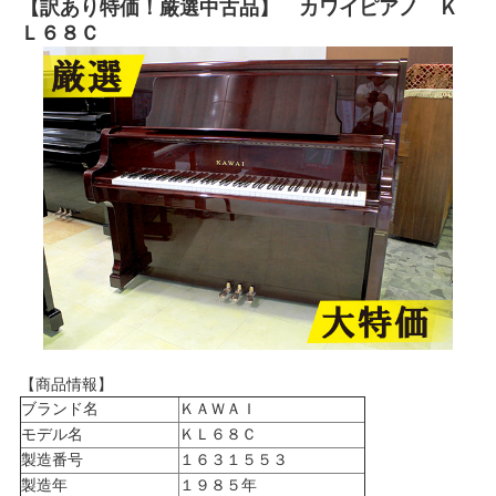
【訳あり特価！厳選中古品】 カワイピアノ Ｋ
Ｌ６８Ｃ
【商品情報】
ブランド名
ＫＡＷＡＩ
モデル名
ＫＬ６８Ｃ
製造番号
１６３１５５３
製造年
１９８５年