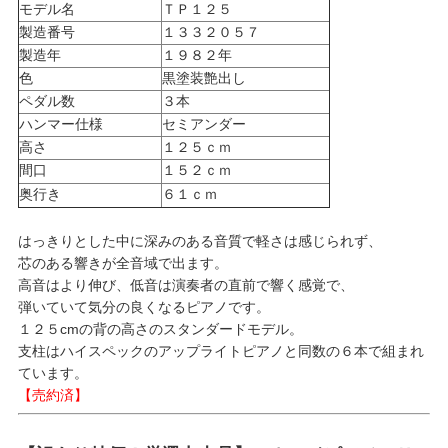
モデル名
ＴＰ１２５
製造番号
１３３２０５７
製造年
１９８２年
色
黒塗装艶出し
ペダル数
３本
ハンマー仕様
セミアンダー
高さ
１２５ｃｍ
間口
１５２ｃｍ
奥行き
６１ｃｍ
はっきりとした中に深みのある音質で軽さは感じられず、
芯のある響きが全音域で出ます。
高音はより伸び、低音は演奏者の直前で響く感覚で、
弾いていて気分の良くなるピアノです。
１２５cmの背の高さのスタンダードモデル。
支柱はハイスペックのアップライトピアノと同数の６本で組まれ
ています。
【売約済】