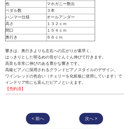
色
マホガニー艶出
ペダル数
３本
ハンマー仕様
オールアンダー
高さ
１３２ｃｍ
間口
１５４ｃｍ
奥行き
６６ｃｍ
響きは、奥行きよりも左右への広がりが素早く、
はっきりとした明るめの音がぐんぐん伸びて行きます。
高音も非常に伸びのある豊かな響きです。
高級ピアノに採用されるグランドピアノスタイルのデザイン。
ワインレッドの色合い（チェリーを化粧板に使用しています）で
インテリア性にも富んだピアノといえます。
【売約済】
< 前へ
次へ >