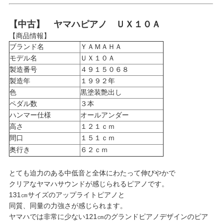
【中古】 ヤマハピアノ ＵＸ１０Ａ
【商品情報】
ブランド名
ＹＡＭＡＨＡ
モデル名
ＵＸ１０Ａ
製造番号
４９１５０６８
製造年
１９９２年
色
黒塗装艶出し
ペダル数
３本
ハンマー仕様
オールアンダー
高さ
１２１ｃｍ
間口
１５１ｃｍ
奥行き
６２ｃｍ
とても迫力のある中低音と全体にわたって伸びやかで
クリアなヤマハサウンドが感じられるピアノです。
131㎝サイズのアップライトピアノと
同質、同量の力強さが感じられます。
ヤマハでは非常に少ない121㎝のグランドピアノデザインのピア